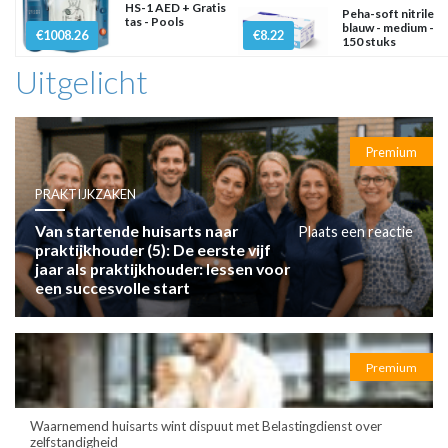
HS-1 AED + Gratis
Peha-soft nitrile
tas - Pools
blauw - medium -
€1008.26
€8.22
150 stuks
Uitgelicht
Premium
PRAKTIJKZAKEN
Van startende huisarts naar
Plaats een reactie
praktijkhouder (5): De eerste vijf
jaar als praktijkhouder: lessen voor
een succesvolle start
Premium
Waarnemend huisarts wint dispuut met Belastingdienst over
zelfstandigheid