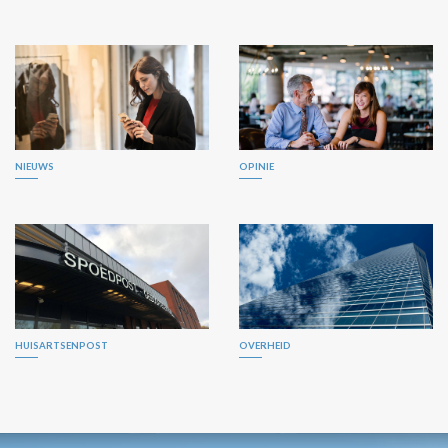
NIEUWS
OPINIE
HUISARTSENPOST
OVERHEID