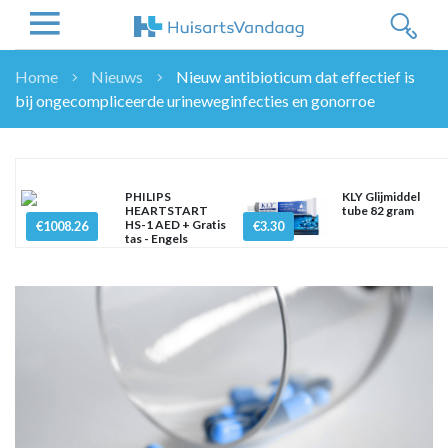
Home
Nieuws
Nieuw antibioticum dat effectief is
bij ongecompliceerde urineweginfecties en gonorroe
NIEUWS
NIEUWS
OVERHEID
WETENSCHAP
PHILIPS
KLY Glijmiddel
HEARTSTART
tube 82 gram
ZORGVERZEKERAARS
HS-1 AED + Gratis
€1008.26
€3.30
tas - Engels
ICT
NASCHOLINGEN
DOSSIER
ENQUÊTES
NHG
LHV
OPINIE