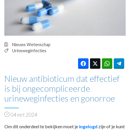
HUISARTSENPOST
PRAKTIJKZAKEN
TARIEVEN
VPHUISARTSEN
MEDISCHE VAKHANDEL
INLOGGEN
Nieuws
Wetenschap
REGISTRATIE
Urineweginfecties
Nieuw antibioticum dat effectief
is bij ongecompliceerde
urineweginfecties en gonorroe
04 mrt 2024
Om dit onderdeel te bekijken moet je
ingelogd
zijn of je kunt