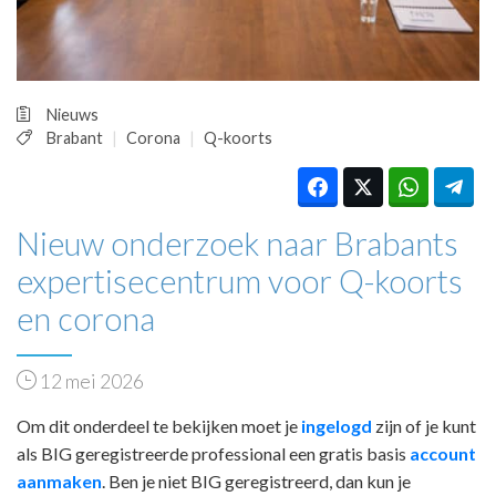
HUISARTSENPOST
PRAKTIJKZAKEN
TARIEVEN
VPHUISARTSEN
Nieuws
MEDISCHE VAKHANDEL
Brabant
Corona
Q-koorts
INLOGGEN
REGISTRATIE
Nieuw onderzoek naar Brabants
expertisecentrum voor Q-koorts
en corona
12 mei 2026
Om dit onderdeel te bekijken moet je
ingelogd
zijn of je kunt
als BIG geregistreerde professional een gratis basis
account
aanmaken
. Ben je niet BIG geregistreerd, dan kun je