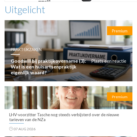
mmol/l
Uitgelicht
Premium
PRAKTIJKZAKEN
Goodwill bij praktijkovername (3):
Plaats een reactie
Wat is een huisartsenpraktijk
eigenlijk waard?
Premium
LHV-voorzitter Tasche nog steeds verbijsterd over de nieuwe
tarieven van de NZa
07 AUG 2026