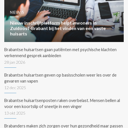
NIEUWS
Nieuw inschrijfplatform helpt inwoners in
Zuidoost-Brabant bij het vinden van een vaste
huisarts
Brabantse huisartsen gaan patiënten met psychische klachten
verkennend gesprek aanbieden
28 jan 2026
Brabantse huisartsen geven op basisscholen weer les over de
gevaren van vapen
12 dec 2025
Brabantse huisartsenposten raken overbelast. Mensen bellen al
voor een koortslip of sneetje in een vinger
13 okt 2025
Brabanders maken zich zorgen over hun gezondheid maar passen