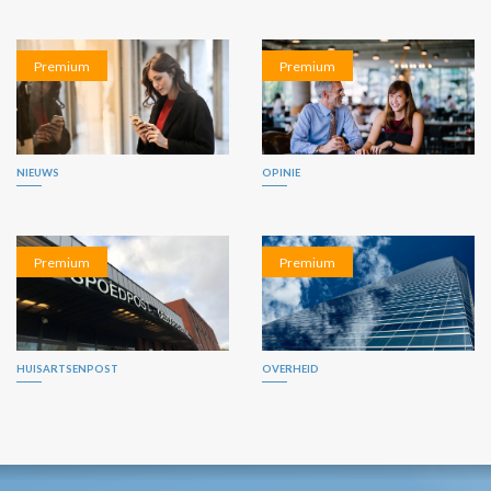
Premium
Premium
NIEUWS
OPINIE
Premium
Premium
HUISARTSENPOST
OVERHEID