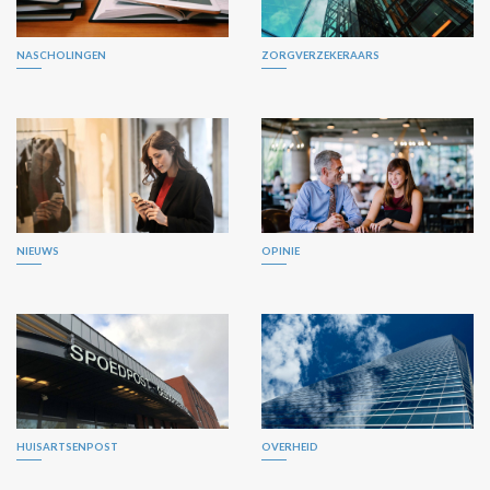
NASCHOLINGEN
ZORGVERZEKERAARS
NIEUWS
OPINIE
HUISARTSENPOST
OVERHEID