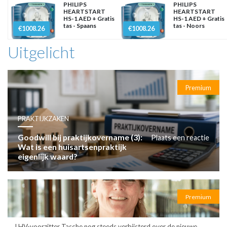
PHILIPS
PHILIPS
HEARTSTART
HEARTSTART
HS-1 AED + Gratis
HS-1 AED + Gratis
tas - Spaans
tas - Noors
€1008.26
€1008.26
Uitgelicht
Premium
PRAKTIJKZAKEN
Goodwill bij praktijkovername (3):
Plaats een reactie
Wat is een huisartsenpraktijk
eigenlijk waard?
Premium
LHV-voorzitter Tasche nog steeds verbijsterd over de nieuwe