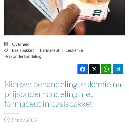
HUISARTSENPOST
PRAKTIJKZAKEN
TARIEVEN
VPHUISARTSEN
MEDISCHE VAKHANDEL
INLOGGEN
Overheid
REGISTRATIE
Basispakket
Farmaceut
Leukemie
Prijsonderhandeling
Nieuwe behandeling leukemie na
prijsonderhandeling met
farmaceut in basispakket
27 nov 2019