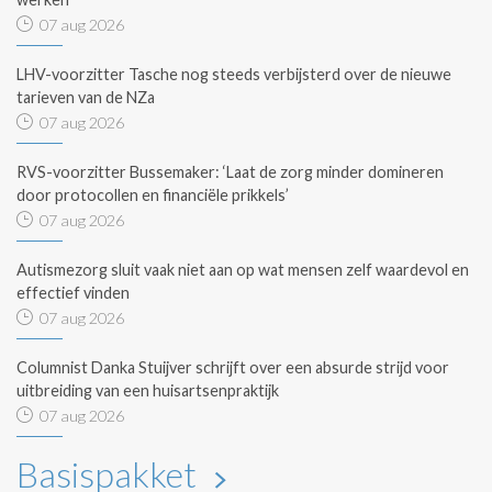
07 aug 2026
LHV-voorzitter Tasche nog steeds verbijsterd over de nieuwe
tarieven van de NZa
07 aug 2026
RVS-voorzitter Bussemaker: ‘Laat de zorg minder domineren
door protocollen en financiële prikkels’
07 aug 2026
Autismezorg sluit vaak niet aan op wat mensen zelf waardevol en
effectief vinden
07 aug 2026
Columnist Danka Stuijver schrijft over een absurde strijd voor
uitbreiding van een huisartsenpraktijk
07 aug 2026
Basispakket