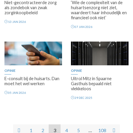
Niet-gecontracteerde zorg
‘Wie de complexiteit van de
als zondebok van zwak
huisartsenzorg niet ziet,
zorginkoopbeleid
waardeert haar inhoudelijk en
financieel ook niet’
13 JAN 2026
07 JAN 2026
Premium
OPINIE
OPINIE
E-consult bij de huisarts. Dan
Uitrol Mitz in Spaarne
moet het wel werken
Gasthuis bepaald niet
vlekkeloos
05 JAN 2026
29 DEC 2025
1
2
3
4
5
…
108