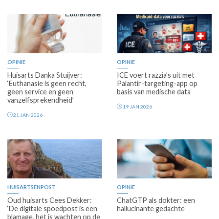
Premium
OPINIE
OPINIE
Huisarts Danka Stuijver:
ICE voert razzia’s uit met
‘Euthanasie is geen recht,
Palantir-targeting-app op
geen service en geen
basis van medische data
vanzelfsprekendheid’
19 JAN 2026
21 JAN 2026
Premium
HUISARTSENPOST
OPINIE
Oud huisarts Cees Dekker:
ChatGTP als dokter: een
‘De digitale spoedpost is een
hallucinante gedachte
blamage, het is wachten op de