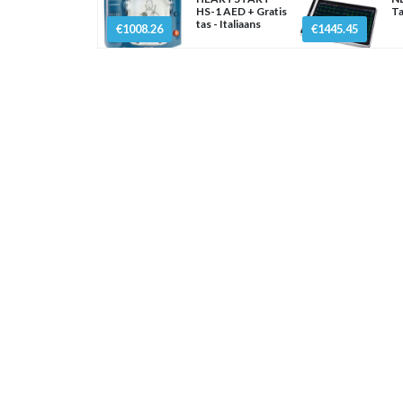
HS-1 AED + Gratis
Ta
tas - Italiaans
€1008.26
€1445.45