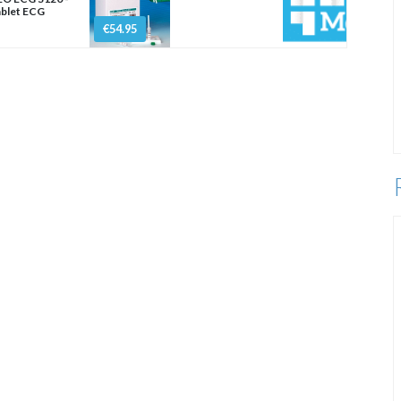
blet ECG
€54.95