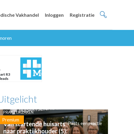
dische Vakhandel
Inloggen
Registratie
onoren
y
art R3
leads
Uitgelicht
PRAKTIJKZAKEN
Premium
Van startende huisarts
Plaats een reactie
naar praktijkhouder (5):