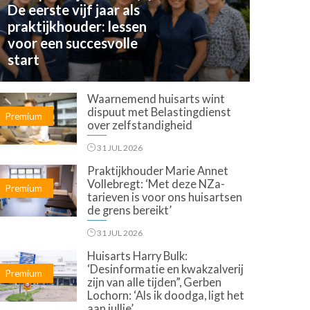
De eerste vijf jaar als
praktijkhouder: lessen
voor een succesvolle
start
Waarnemend huisarts wint
dispuut met Belastingdienst
Premium
over zelfstandigheid
31 JUL 2026
Praktijkhouder Marie Annet
Vollebregt: ‘Met deze NZa-
Premium
tarieven is voor ons huisartsen
de grens bereikt’
31 JUL 2026
Huisarts Harry Bulk:
‘Desinformatie en kwakzalverij
Premium
zijn van alle tijden”, Gerben
Lochorn: ‘Als ik doodga, ligt het
aan jullie’