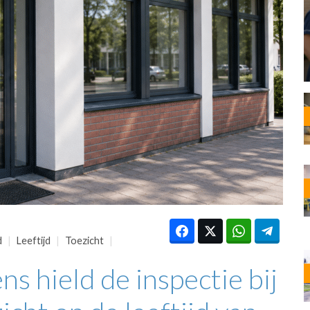
OST
EN
N
ANDEL
d
Leeftijd
Toezicht
s hield de inspectie bij