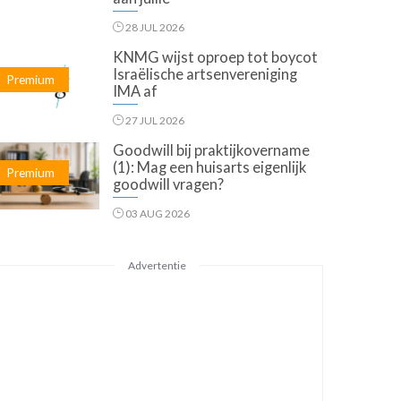
28 JUL 2026
KNMG wijst oproep tot boycot
Israëlische artsenvereniging
Premium
IMA af
27 JUL 2026
Goodwill bij praktijkovername
(1): Mag een huisarts eigenlijk
Premium
goodwill vragen?
03 AUG 2026
Advertentie