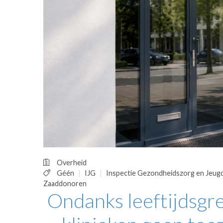
OPINIE
HUISARTSENP
PRAKTIJKZAK
TARIEVEN
VPHUISARTSE
MEDISCHE VAKH
INLOGGEN
REGISTRATIE
Overheid
Géén
IJG
Inspectie Gezondheidszorg en Jeug
Zaaddonoren
Ondanks leeftijdsgren