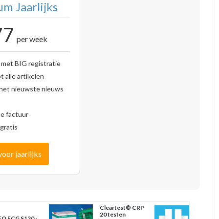
m Jaarlijks
77
per week
 met BIG registratie
 alle artikelen
 het nieuwste nieuws
se factuur
gratis
voor jaarlijks
Cleartest® CRP
20 testen
O ECG S120 -