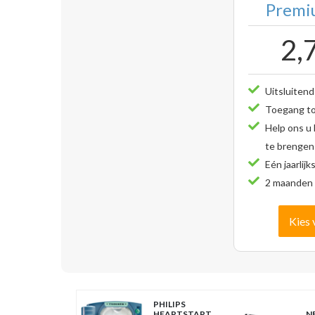
Premiu
2,
Uitsluitend
Toegang tot
Help ons u
te brengen
Eén jaarlijk
2 maanden 
Kies 
PHILIPS
HEARTSTART
NE