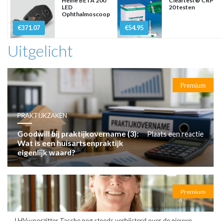
Heine BETA 200
Cleartest® CRP
LED
20 testen
Ophthalmoscoop
€371.07
€54.95
Uitgelicht
Premium
PRAKTIJKZAKEN
Goodwill bij praktijkovername (3):
Plaats een reactie
Wat is een huisartsenpraktijk
eigenlijk waard?
Premium
LHV-voorzitter Tasche nog steeds verbijsterd over de nieuwe