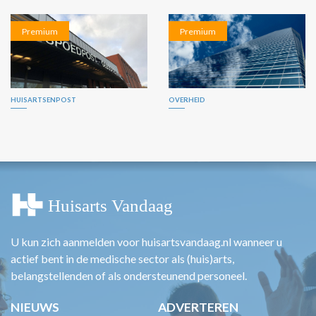
Premium
Premium
HUISARTSENPOST
OVERHEID
U kun zich aanmelden voor huisartsvandaag.nl wanneer u
actief bent in de medische sector als (huis)arts,
belangstellenden of als ondersteunend personeel.
NIEUWS
ADVERTEREN