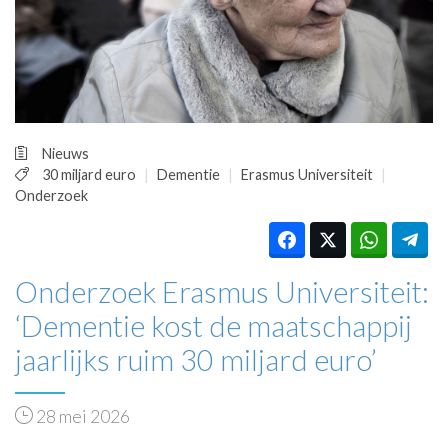
HUISARTSENPOST
PRAKTIJKZAKEN
TARIEVEN
VPHUISARTSEN
MEDISCHE VAKHANDEL
INLOGGEN
Nieuws
REGISTRATIE
30 miljard euro
Dementie
Erasmus Universiteit
Onderzoek
Onderzoek Erasmus Universiteit:
‘Dementie kost de maatschappij
jaarlijks ruim 30 miljard euro’
28 mei 2026