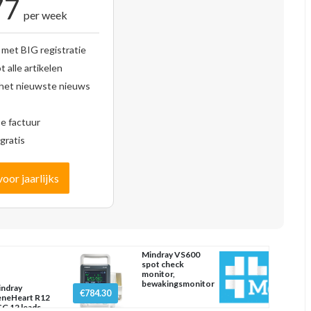
77
per week
 met BIG registratie
 alle artikelen
 het nieuwste nieuws
se factuur
gratis
voor jaarlijks
Mindray VS600
spot check
monitor,
bewakingsmonitor
ndray
€784.30
neHeart R12
G 12 leads