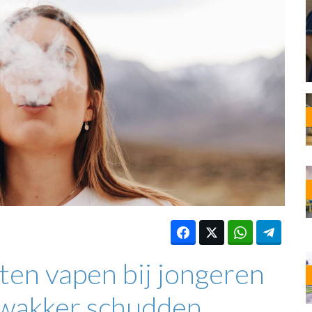
OST
EN
N
ANDEL
en vapen bij jongeren
 wakker schudden