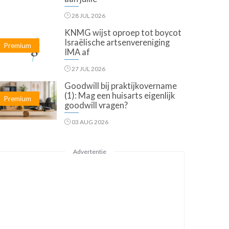
28 JUL 2026
KNMG wijst oproep tot boycot
Israëlische artsenvereniging
Premium
IMA af
27 JUL 2026
Goodwill bij praktijkovername
(1): Mag een huisarts eigenlijk
Premium
goodwill vragen?
03 AUG 2026
Advertentie