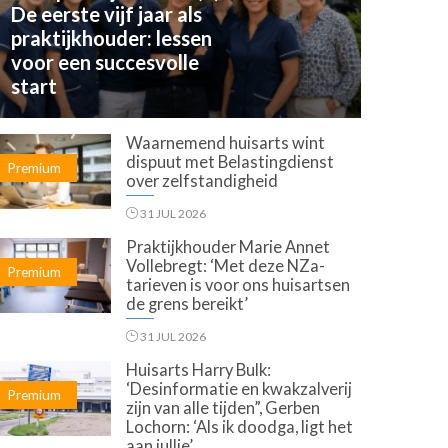
De eerste vijf jaar als
praktijkhouder: lessen
voor een succesvolle
start
Waarnemend huisarts wint
dispuut met Belastingdienst
Premium
over zelfstandigheid
31 JUL 2026
Praktijkhouder Marie Annet
Vollebregt: ‘Met deze NZa-
Premium
tarieven is voor ons huisartsen
de grens bereikt’
31 JUL 2026
Huisarts Harry Bulk:
‘Desinformatie en kwakzalverij
Premium
zijn van alle tijden”, Gerben
Lochorn: ‘Als ik doodga, ligt het
aan jullie’