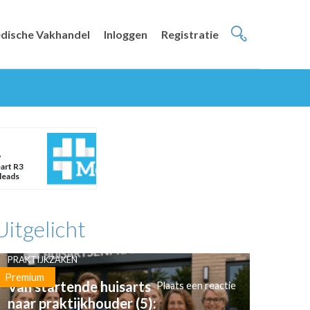
dische Vakhandel
Inloggen
Registratie
y
art R3
leads
Uitgelicht
PRAKTIJKZAKEN
Premium
Van startende huisarts
Plaats een reactie
naar praktijkhouder (5):