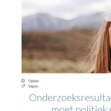
OPINIE
HUISARTSENP
PRAKTIJKZAK
TARIEVEN
VPHUISARTSE
MEDISCHE VAKH
INLOGGEN
REGISTRATIE
Opinie
Vapen
Onderzoeksresultat
moet politiek