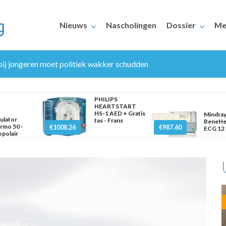
Nieuws
Nascholingen
Dossier
Me
ij jongeren moet politiek wakker schudden
PHILIPS
HEARTSTART
HS-1 AED + Gratis
Mindra
ulator
tas - Frans
BeneHe
rmo 50 -
€1008.26
€987.60
ECG 12 
polair
ERAARS