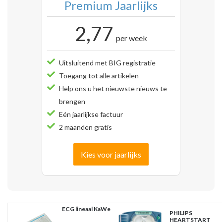
Premium Jaarlijks
2,77
per week
Uitsluitend met BIG registratie
Toegang tot alle artikelen
Help ons u het nieuwste nieuws te
brengen
Eén jaarlijkse factuur
2 maanden gratis
Kies voor jaarlijks
ECG lineaal KaWe
PHILIPS
HEARTSTART