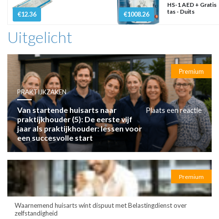
HS-1 AED + Gratis
tas - Duits
€12.36
€1008.26
Uitgelicht
Premium
PRAKTIJKZAKEN
Van startende huisarts naar
Plaats een reactie
praktijkhouder (5): De eerste vijf
jaar als praktijkhouder: lessen voor
een succesvolle start
Premium
Waarnemend huisarts wint dispuut met Belastingdienst over
zelfstandigheid