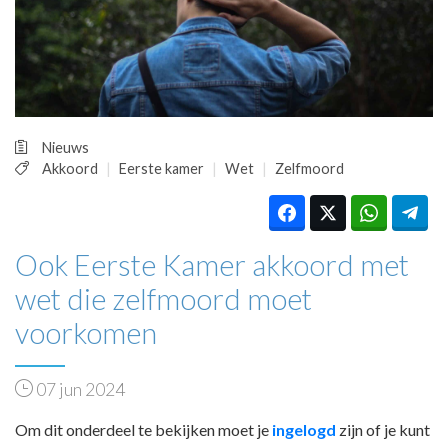
HUISARTSENPOST
PRAKTIJKZAKEN
TARIEVEN
VPHUISARTSEN
MEDISCHE VAKHANDEL
INLOGGEN
Nieuws
REGISTRATIE
Akkoord
Eerste kamer
Wet
Zelfmoord
Ook Eerste Kamer akkoord met
wet die zelfmoord moet
voorkomen
07 jun 2024
Om dit onderdeel te bekijken moet je
ingelogd
zijn of je kunt