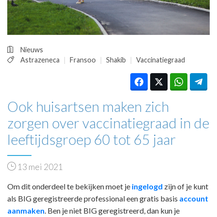
HUISARTSENPOST
PRAKTIJKZAKEN
TARIEVEN
VPHUISARTSEN
Nieuws
MEDISCHE VAKHANDEL
Astrazeneca
Fransoo
Shakib
Vaccinatiegraad
INLOGGEN
REGISTRATIE
Ook huisartsen maken zich
zorgen over vaccinatiegraad in de
leeftijdsgroep 60 tot 65 jaar
13 mei 2021
Om dit onderdeel te bekijken moet je
ingelogd
zijn of je kunt
als BIG geregistreerde professional een gratis basis
account
aanmaken
. Ben je niet BIG geregistreerd, dan kun je