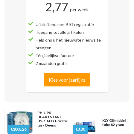
2,77
per week
Uitsluitend met BIG registratie
Toegang tot alle artikelen
Help ons u het nieuwste nieuws te
brengen
Eén jaarlijkse factuur
2 maanden gratis
Kies voor jaarlijks
PHILIPS
HEARTSTART
KLY Glijmiddel
HS-1 AED + Gratis
tube 82 gram
tas - Deens
€1008.26
€3.30