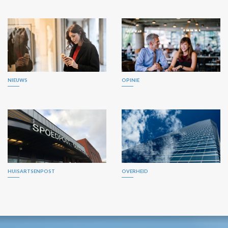
NIEUWS
OPINIE
HUISARTSENPOST
OVERHEID