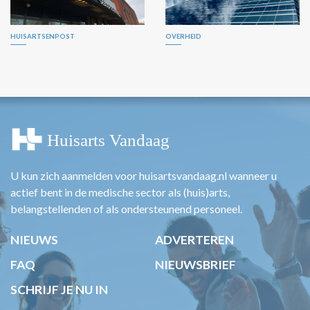
HUISARTSENPOST
OVERHEID
U kun zich aanmelden voor huisartsvandaag.nl wanneer u
actief bent in de medische sector als (huis)arts,
belangstellenden of als ondersteunend personeel.
NIEUWS
ADVERTEREN
FAQ
NIEUWSBRIEF
SCHRIJF JE NU IN