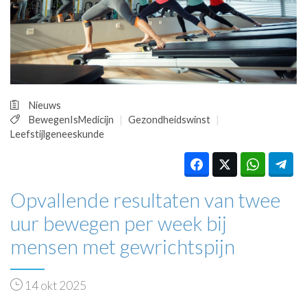
HUISARTSENPOST
PRAKTIJKZAKEN
TARIEVEN
VPHUISARTSEN
MEDISCHE VAKHANDEL
INLOGGEN
Nieuws
REGISTRATIE
BewegenIsMedicijn
Gezondheidswinst
Leefstijlgeneeskunde
Opvallende resultaten van twee
uur bewegen per week bij
mensen met gewrichtspijn
14 okt 2025