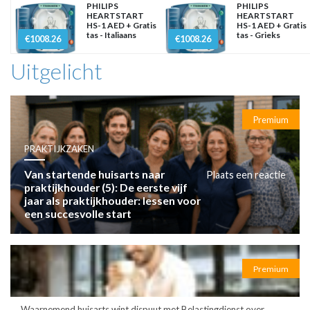
PHILIPS
PHILIPS
HEARTSTART
HEARTSTART
HS-1 AED + Gratis
HS-1 AED + Gratis
tas - Italiaans
tas - Grieks
€1008.26
€1008.26
Uitgelicht
Premium
PRAKTIJKZAKEN
Van startende huisarts naar
Plaats een reactie
praktijkhouder (5): De eerste vijf
jaar als praktijkhouder: lessen voor
een succesvolle start
Premium
Waarnemend huisarts wint dispuut met Belastingdienst over