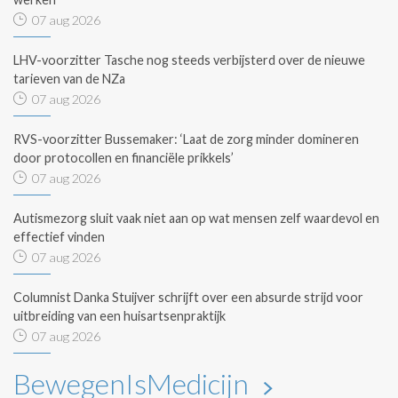
07 aug 2026
LHV-voorzitter Tasche nog steeds verbijsterd over de nieuwe
tarieven van de NZa
07 aug 2026
RVS-voorzitter Bussemaker: ‘Laat de zorg minder domineren
door protocollen en financiële prikkels’
07 aug 2026
Autismezorg sluit vaak niet aan op wat mensen zelf waardevol en
effectief vinden
07 aug 2026
Columnist Danka Stuijver schrijft over een absurde strijd voor
uitbreiding van een huisartsenpraktijk
07 aug 2026
BewegenIsMedicijn