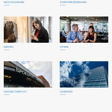
NASCHOLINGEN
ZORGVERZEKERAARS
NIEUWS
OPINIE
HUISARTSENPOST
OVERHEID