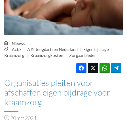
HUISARTSENPOST
PRAKTIJKZAKEN
TARIEVEN
VPHUISARTSEN
MEDISCHE VAKHANDEL
INLOGGEN
Nieuws
REGISTRATIE
Actiz
AJN Jeugdartsen Nederland
Eigen bijdrage
Kraamzorg
Kraamzorgkosten
Zorgaanbieder
Organisaties pleiten voor
afschaffen eigen bijdrage voor
kraamzorg
20 mrt 2024