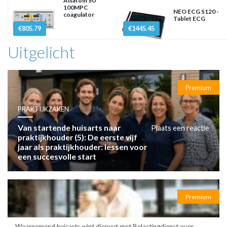
Alsatom SU
100MPC
NEO ECG S120 -
coagulator
Tablet ECG
€805.79
€1445.45
Uitgelicht
Premium
PRAKTIJKZAKEN
Van startende huisarts naar
Plaats een reactie
praktijkhouder (5): De eerste vijf
jaar als praktijkhouder: lessen voor
een succesvolle start
Premium
Waarnemend huisarts wint dispuut met Belastingdienst over