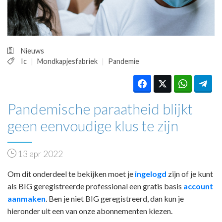
HUISARTSENPOST
PRAKTIJKZAKEN
TARIEVEN
VPHUISARTSEN
Nieuws
MEDISCHE VAKHANDEL
Ic
Mondkapjesfabriek
Pandemie
INLOGGEN
REGISTRATIE
Pandemische paraatheid blijkt
geen eenvoudige klus te zijn
13 apr 2022
Om dit onderdeel te bekijken moet je
ingelogd
zijn of je kunt
als BIG geregistreerde professional een gratis basis
account
aanmaken
. Ben je niet BIG geregistreerd, dan kun je
hieronder uit een van onze abonnementen kiezen.