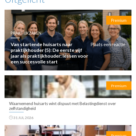
Premium
PRAKTIJKZAKEN
Van startende huisarts naar
Plaats een reactie
praktijkhouder (5): De eerste vijf
jaar als praktijkhouder: lessen voor
een succesvolle start
Premium
Waarnemend huisarts wint dispuut met Belastingdienst over
zelfstandigheid
31 JUL 2026
Premium