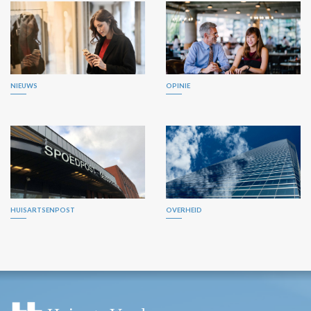
NIEUWS
OPINIE
HUISARTSENPOST
OVERHEID