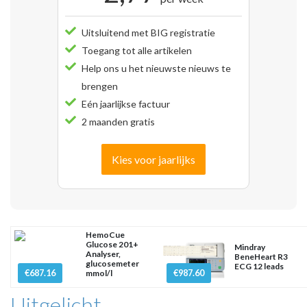
Uitsluitend met BIG registratie
Toegang tot alle artikelen
Help ons u het nieuwste nieuws te
brengen
Eén jaarlijkse factuur
2 maanden gratis
Kies voor jaarlijks
HemoCue
Glucose 201+
Mindray
Analyser,
BeneHeart R3
glucosemeter
ECG 12 leads
€687.16
€987.60
mmol/l
Uitgelicht