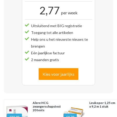
2,77
per week
Uitsluitend met BIG registratie
Toegang tot alle artikelen
Help ons u het nieuwste nieuws te
brengen
Eén jaarlijkse factuur
2 maanden gratis
Kies voor jaarlijks
Alere HCG
Leukopor 1,25 cm
zwangerschapstest
x 9,2 m 1 stuk
20 tests