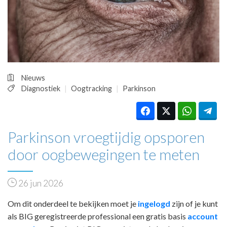
HUISARTSENPOST
PRAKTIJKZAKEN
TARIEVEN
VPHUISARTSEN
MEDISCHE VAKHANDEL
INLOGGEN
Nieuws
REGISTRATIE
Diagnostiek
Oogtracking
Parkinson
Parkinson vroegtijdig opsporen
door oogbewegingen te meten
26 jun 2026
Om dit onderdeel te bekijken moet je
ingelogd
zijn of je kunt
als BIG geregistreerde professional een gratis basis
account