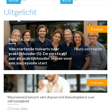
€33.02
€1.70
Uitgelicht
Premium
PRAKTIJKZAKEN
Van startende huisarts naar
Plaats een reactie
praktijkhouder (5): De eerste vijf
jaar als praktijkhouder: lessen voor
een succesvolle start
Premium
Waarnemend huisarts wint dispuut met Belastingdienst over
zelfstandigheid
31 JUL 2026