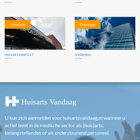
Premium
Premium
HUISARTSENPOST
OVERHEID
U kun zich aanmelden voor huisartsvandaag.nl wanneer u
actief bent in de medische sector als (huis)arts,
belangstellenden of als ondersteunend personeel.