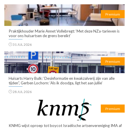
Premium
Praktijkhouder Marie Annet Vollebregt: ‘Met deze NZa-tarieven is
voor ons huisartsen de grens bereikt’
31 JUL 2026
Premium
Huisarts Harry Bulk: ‘Desinformatie en kwakzalverij zijn van alle
tijden”, Gerben Lochorn: ‘Als ik doodga, ligt het aan jullie’
28 JUL 2026
Premium
KNMG wijst oproep tot boycot Israëlische artsenvereniging IMA af