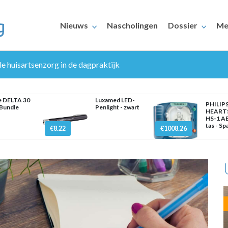
Nieuws
Nascholingen
Dossier
Me
ale huisartsenzorg in de dagpraktijk
e DELTA 30
Luxamed LED-
PHILIP
Bundle
Penlight - zwart
HEART
HS-1 AE
tas - Sp
€8.22
€1008.26
ERAARS