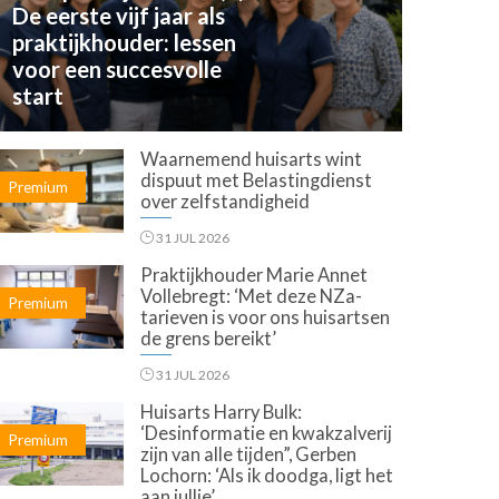
De eerste vijf jaar als
praktijkhouder: lessen
voor een succesvolle
start
Waarnemend huisarts wint
dispuut met Belastingdienst
Premium
over zelfstandigheid
31 JUL 2026
Praktijkhouder Marie Annet
Vollebregt: ‘Met deze NZa-
Premium
tarieven is voor ons huisartsen
de grens bereikt’
31 JUL 2026
Huisarts Harry Bulk:
‘Desinformatie en kwakzalverij
Premium
zijn van alle tijden”, Gerben
Lochorn: ‘Als ik doodga, ligt het
aan jullie’