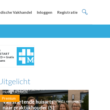
dische Vakhandel
Inloggen
Registratie
S
START
D + Gratis
aans
Uitgelicht
PRAKTIJKZAKEN
Premium
Van startende huisarts
Plaats een reactie
naar praktijkhouder (5):