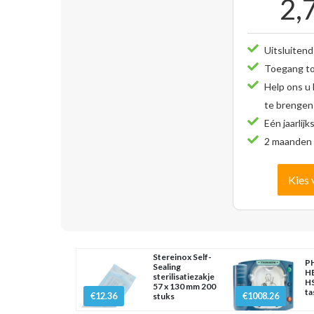
2,
Uitsluitend
Toegang tot
Help ons u
te brengen
Eén jaarlijk
2 maanden 
Kies 
Stereinox Self-
PH
Sealing
H
sterilisatiezakje
HS
57 x 130 mm 200
ta
€12.36
€1008.26
stuks