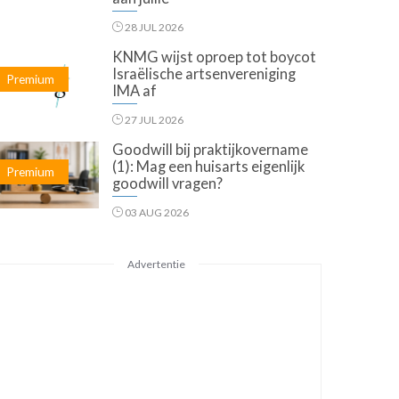
28 JUL 2026
KNMG wijst oproep tot boycot
Israëlische artsenvereniging
Premium
IMA af
27 JUL 2026
Goodwill bij praktijkovername
(1): Mag een huisarts eigenlijk
Premium
goodwill vragen?
03 AUG 2026
Advertentie