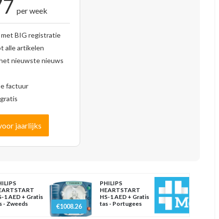
77
per week
 met BIG registratie
 alle artikelen
 het nieuwste nieuws
se factuur
gratis
voor jaarlijks
ILIPS
PHILIPS
EARTSTART
HEARTSTART
-1 AED + Gratis
HS-1 AED + Gratis
s - Zweeds
tas - Portugees
€1008.26