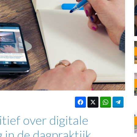
OST
EN
N
ANDEL
tief over digitale
 in de dagpraktijk