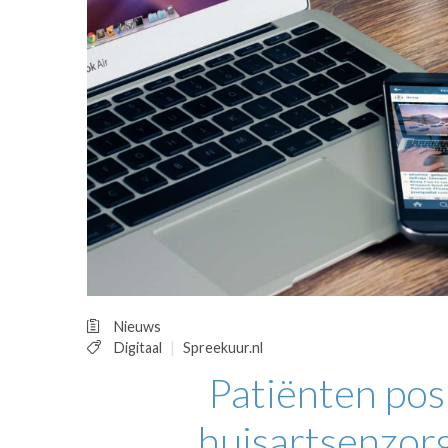
OPINIE
HUISARTSENP
PRAKTIJKZAK
TARIEVEN
VPHUISARTSE
MEDISCHE VAKH
INLOGGEN
REGISTRATIE
Nieuws
Digitaal
Spreekuur.nl
Patiënten posi
huisartsenzorg