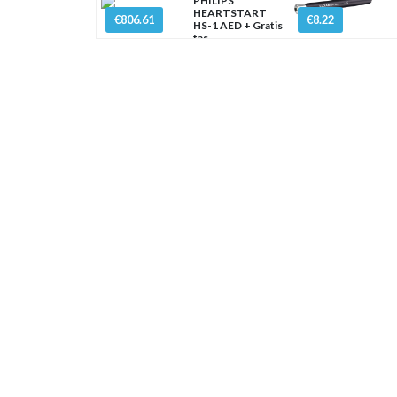
PHILIPS
HEARTSTART
€806.61
€8.22
HS-1 AED + Gratis
tas