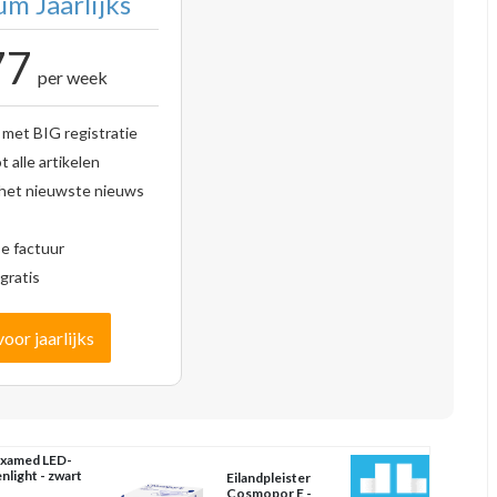
m Jaarlijks
77
per week
 met BIG registratie
 alle artikelen
 het nieuwste nieuws
se factuur
gratis
voor jaarlijks
xamed LED-
nlight - zwart
Eilandpleister
Cosmopor E -