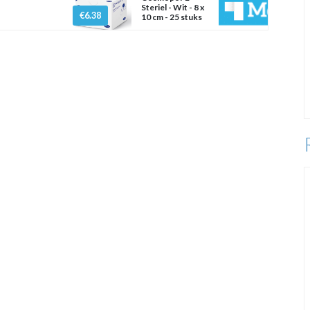
Steriel - Wit - 8 x
€6.38
10 cm - 25 stuks