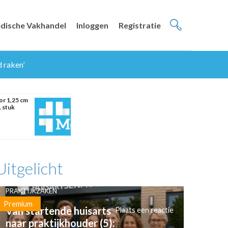
dische Vakhandel
Inloggen
Registratie
 raken’
r 1,25 cm
1 stuk
Uitgelicht
PRAKTIJKZAKEN
Premium
Van startende huisarts
Plaats een reactie
naar praktijkhouder (5):