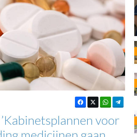
OST
EN
N
ANDEL
 ’Kabinetsplannen voor
ing medicijnen gaan