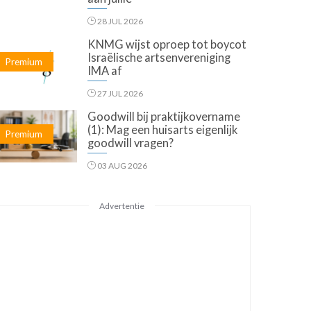
28 JUL 2026
KNMG wijst oproep tot boycot
Israëlische artsenvereniging
Premium
IMA af
27 JUL 2026
Goodwill bij praktijkovername
(1): Mag een huisarts eigenlijk
Premium
goodwill vragen?
03 AUG 2026
Advertentie