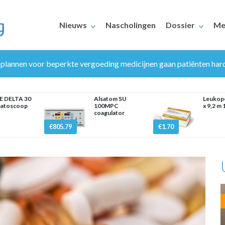
Nieuws
Nascholingen
Dossier
Me
splannen voor beperkte vergoeding medicijnen gaan patiënten hard
E DELTA 30
Alsatom SU
Leukopo
atoscoop
100MPC
x 9,2 m 
coagulator
€805.79
€1.70
ERAARS