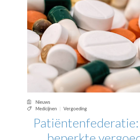
OPINIE
HUISARTSENP
PRAKTIJKZAK
TARIEVEN
VPHUISARTSE
MEDISCHE VAKH
INLOGGEN
REGISTRATIE
Nieuws
Medicijnen
Vergoeding
Patiëntenfederatie:
beperkte vergoed