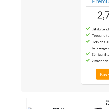
Premiu
2,
Uitsluitend
Toegang tot
Help ons u
te brengen
Eén jaarlijk
2 maanden 
Kies 
Lu
Pe