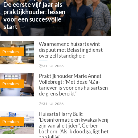
De eerste vijf jaar als
praktijkhouder: lessen
voor een succesvolle
start
Waarnemend huisarts wint
dispuut met Belastingdienst
Premium
over zelfstandigheid
31 JUL 2026
Praktijkhouder Marie Annet
Vollebregt: ‘Met deze NZa-
Premium
tarieven is voor ons huisartsen
de grens bereikt’
31 JUL 2026
Huisarts Harry Bulk:
‘Desinformatie en kwakzalverij
Premium
zijn van alle tijden”, Gerben
Lochorn: ‘Als ik doodga, ligt het
aan jullie’