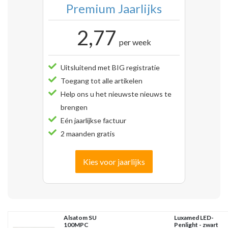
Premium Jaarlijks
2,77
per week
Uitsluitend met BIG registratie
Toegang tot alle artikelen
Help ons u het nieuwste nieuws te
brengen
Eén jaarlijkse factuur
2 maanden gratis
Kies voor jaarlijks
Alsatom SU
Luxamed LED-
100MPC
Penlight - zwart