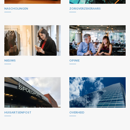
NASCHOLINGEN
ZORGVERZEKERAARS
NIEUWS
OPINIE
HUISARTSENPOST
OVERHEID