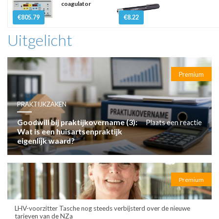
coagulator
€805.79
€8.22
Uitgelicht
Premium
PRAKTIJKZAKEN
Goodwill bij praktijkovername (3):
Plaats een reactie
Wat is een huisartsenpraktijk
eigenlijk waard?
Premium
LHV-voorzitter Tasche nog steeds verbijsterd over de nieuwe
tarieven van de NZa