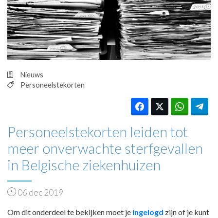
HUISARTSENPOST
PRAKTIJKZAKEN
TARIEVEN
VPHUISARTSEN
MEDISCHE VAKHANDEL
INLOGGEN
Nieuws
REGISTRATIE
Personeelstekorten
Personeelstekorten leiden tot
meer onverwachte sterfgevallen
in Belgische ziekenhuizen
06 dec 2019
Om dit onderdeel te bekijken moet je
ingelogd
zijn of je kunt