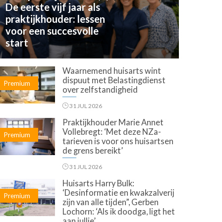
De eerste vijf jaar als
praktijkhouder: lessen
voor een succesvolle
start
Waarnemend huisarts wint
dispuut met Belastingdienst
Premium
over zelfstandigheid
31 JUL 2026
Praktijkhouder Marie Annet
Vollebregt: ‘Met deze NZa-
Premium
tarieven is voor ons huisartsen
de grens bereikt’
31 JUL 2026
Huisarts Harry Bulk:
‘Desinformatie en kwakzalverij
Premium
zijn van alle tijden”, Gerben
Lochorn: ‘Als ik doodga, ligt het
aan jullie’