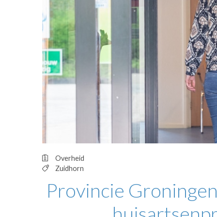
OPINIE
HUISARTSENP
PRAKTIJKZAK
TARIEVEN
VPHUISARTSE
MEDISCHE VAKH
INLOGGEN
REGISTRATIE
Overheid
Zuidhorn
Provincie Groningen 
huisartsenpr