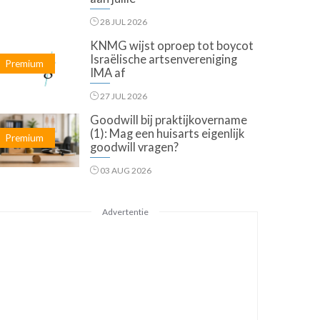
28 JUL 2026
KNMG wijst oproep tot boycot
Israëlische artsenvereniging
Premium
IMA af
27 JUL 2026
Goodwill bij praktijkovername
(1): Mag een huisarts eigenlijk
Premium
goodwill vragen?
03 AUG 2026
Advertentie