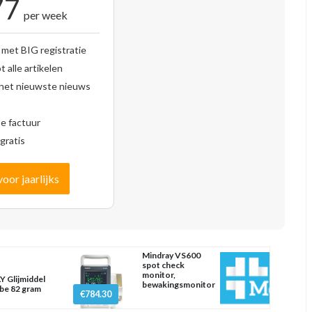
77
per week
 met BIG registratie
 alle artikelen
 het nieuwste nieuws
se factuur
gratis
voor jaarlijks
Mindray VS600
spot check
monitor,
Y Glijmiddel
bewakingsmonitor
be 82 gram
€784.30