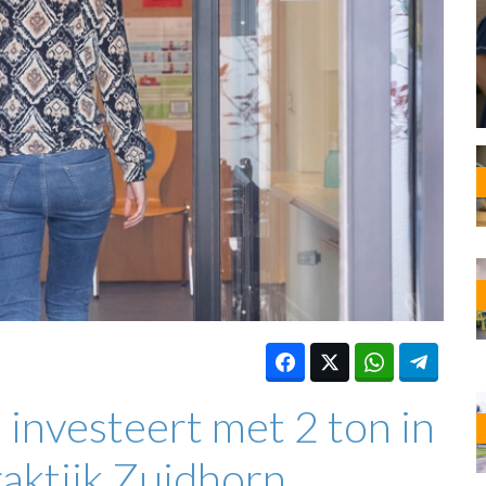
OST
EN
N
ANDEL
investeert met 2 ton in
aktijk Zuidhorn