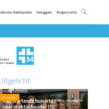
dische Vakhandel
Inloggen
Registratie
S
START
D + Gratis
Uitgelicht
PRAKTIJKZAKEN
Premium
Van startende huisarts
Plaats een reactie
naar praktijkhouder (5):