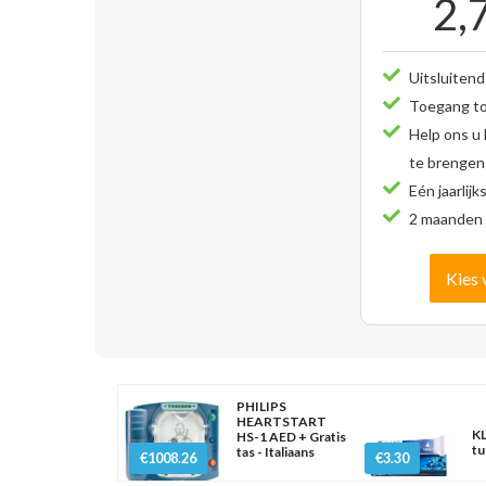
2,
Uitsluitend
Toegang tot
Help ons u
te brengen
Eén jaarlijk
2 maanden 
Kies 
PHILIPS
HEARTSTART
KL
HS-1 AED + Gratis
tu
tas - Italiaans
€1008.26
€3.30