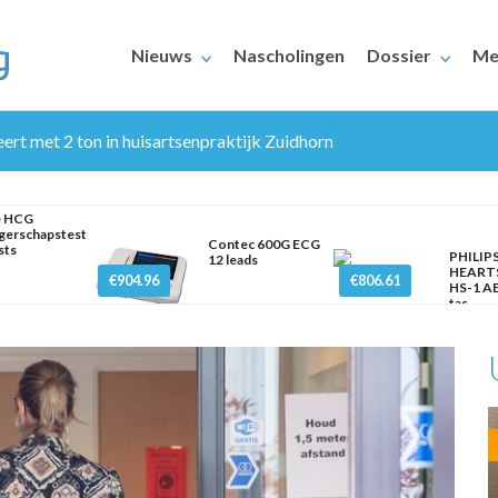
Nieuws
Nascholingen
Dossier
Me
ert met 2 ton in huisartsenpraktijk Zuidhorn
e HCG
gerschapstest
Contec 600G ECG
sts
PHILIP
12 leads
HEART
€904.96
€806.61
HS-1 AE
ERAARS
tas