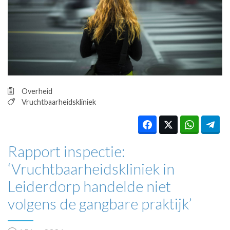
HUISARTSENPOST
PRAKTIJKZAKEN
TARIEVEN
VPHUISARTSEN
MEDISCHE VAKHANDEL
INLOGGEN
REGISTRATIE
Overheid
Vruchtbaarheidskliniek
Rapport inspectie:
‘Vruchtbaarheidskliniek in
Leiderdorp handelde niet
volgens de gangbare praktijk’