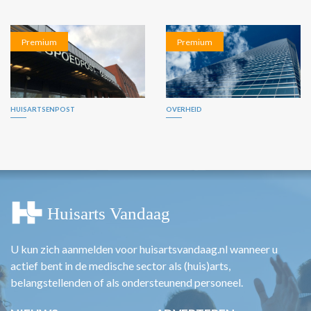
Premium
Premium
HUISARTSENPOST
OVERHEID
U kun zich aanmelden voor huisartsvandaag.nl wanneer u
actief bent in de medische sector als (huis)arts,
belangstellenden of als ondersteunend personeel.