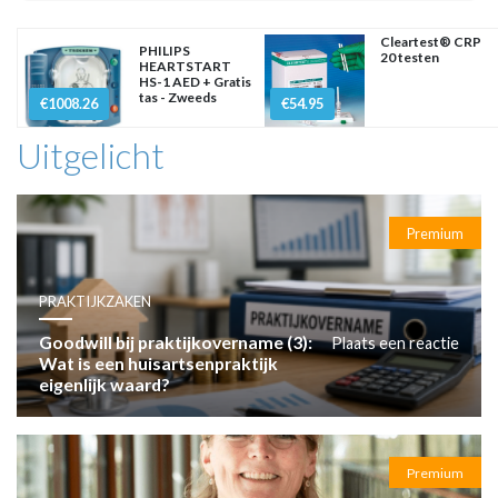
Cleartest® CRP
PHILIPS
20 testen
HEARTSTART
HS-1 AED + Gratis
tas - Zweeds
€1008.26
€54.95
Uitgelicht
Premium
PRAKTIJKZAKEN
Goodwill bij praktijkovername (3):
Plaats een reactie
Wat is een huisartsenpraktijk
eigenlijk waard?
Premium