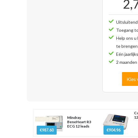
2,
Uitsluitend
Toegang tot
Help ons u
te brengen
Eén jaarlijk
2 maanden 
Kies 
Co
12
Mindray
BeneHeart R3
ECG 12 leads
€987.60
€904.96