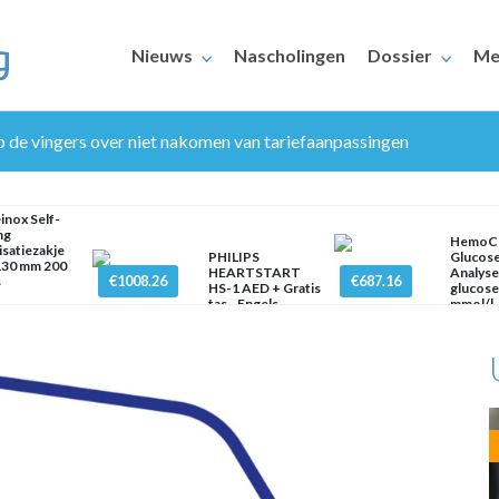
Nieuws
Nascholingen
Dossier
Me
 de vingers over niet nakomen van tariefaanpassingen
inox Self-
ng
HemoC
lisatiezakje
PHILIPS
Glucos
130 mm 200
HEARTSTART
Analyse
€1008.26
€687.16
s
HS-1 AED + Gratis
glucos
ERAARS
tas - Engels
mmol/l