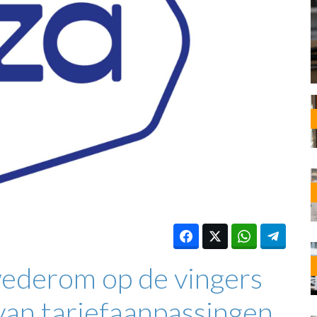
OST
EN
N
ANDEL
wederom op de vingers
van tariefaanpassingen