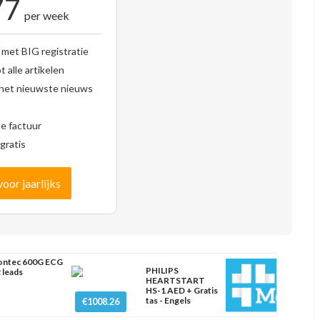
77
per week
 met BIG registratie
 alle artikelen
 het nieuwste nieuws
se factuur
gratis
voor jaarlijks
ntec 600G ECG
PHILIPS
 leads
HEARTSTART
HS-1 AED + Gratis
tas - Engels
€1008.26