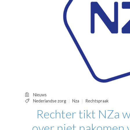
OPINIE
HUISARTSENP
PRAKTIJKZAK
TARIEVEN
VPHUISARTSE
MEDISCHE VAKH
INLOGGEN
REGISTRATIE
Nieuws
Nederlandse zorg
Nza
Rechtspraak
Rechter tikt NZa 
over niet nakomen 