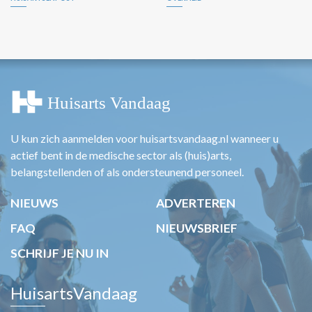
U kun zich aanmelden voor huisartsvandaag.nl wanneer u
actief bent in de medische sector als (huis)arts,
belangstellenden of als ondersteunend personeel.
NIEUWS
ADVERTEREN
FAQ
NIEUWSBRIEF
SCHRIJF JE NU IN
HuisartsVandaag