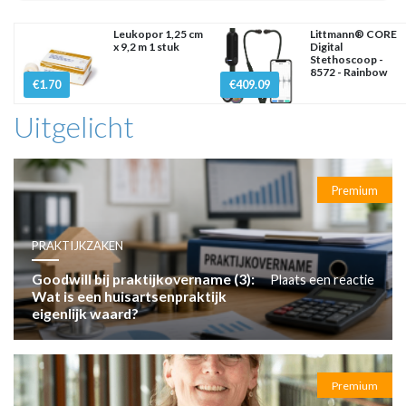
Leukopor 1,25 cm
Littmann® CORE
x 9,2 m 1 stuk
Digital
Stethoscoop -
8572 - Rainbow
€1.70
€409.09
Uitgelicht
Premium
PRAKTIJKZAKEN
Goodwill bij praktijkovername (3):
Plaats een reactie
Wat is een huisartsenpraktijk
eigenlijk waard?
Premium