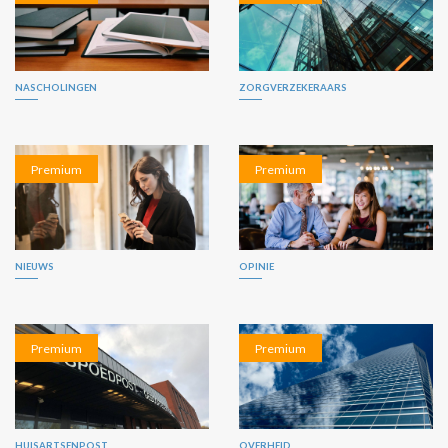
NASCHOLINGEN
ZORGVERZEKERAARS
Premium
Premium
NIEUWS
OPINIE
Premium
Premium
HUISARTSENPOST
OVERHEID