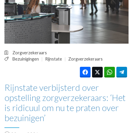
HUISARTSENPOST
PRAKTIJKZAKEN
TARIEVEN
VPHUISARTSEN
MEDISCHE VAKHANDEL
INLOGGEN
REGISTRATIE
Zorgverzekeraars
Bezuinigingen
Rijnstate
Zorgverzekeraars
Rijnstate verbijsterd over
opstelling zorgverzekeraars: ‘Het
is ridicuul om nu te praten over
bezuinigen’