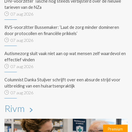
LHV-voorzitter Tasche nog steeds verbijsterd over de nieuwe
tarieven van de NZa
07 aug 2026
RVS-voorzitter Bussemaker: ‘Laat de zorg minder domineren
door protocollen en financiële prikkels’
07 aug 2026
Autismezorg sluit vaak niet aan op wat mensen zelf waardevol en
effectief vinden
07 aug 2026
Columnist Danka Stuijver schrijft over een absurde strijd voor
uitbreiding van een huisartsenpraktijk
07 aug 2026
Rivm
Premium