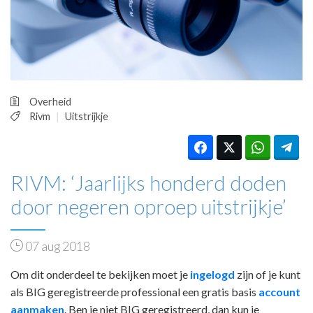
HUISARTSENPOST
PRAKTIJKZAKEN
TARIEVEN
VPHUISARTSEN
MEDISCHE VAKHANDEL
INLOGGEN
Overheid
Rivm
Uitstrijkje
REGISTRATIE
RIVM: ‘Jaarlijks honderd doden
door negeren oproep uitstrijkje’
07 aug 2018
Om dit onderdeel te bekijken moet je
ingelogd
zijn of je kunt
als BIG geregistreerde professional een gratis basis
account
aanmaken
. Ben je niet BIG geregistreerd, dan kun je