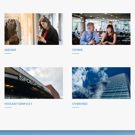
NIEUWS
OPINIE
HUISARTSENPOST
OVERHEID