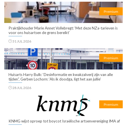
Premium
Praktijkhouder Marie Annet Vollebregt: ‘Met deze NZa-tarieven is
voor ons huisartsen de grens bereikt’
31 JUL 2026
Premium
Huisarts Harry Bulk: ‘Desinformatie en kwakzalverij zijn van alle
tijden”, Gerben Lochorn: ‘Als ik doodga, ligt het aan jullie’
28 JUL 2026
Premium
KNMG wijst oproep tot boycot Israëlische artsenvereniging IMA af