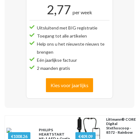
2,77
per week
Uitsluitend met BIG registratie
Toegang tot alle artikelen
Help ons u het nieuwste nieuws te
brengen
Eén jaarlijkse factuur
2 maanden gratis
Kies voor jaarlijks
Littmann® CORE
Digital
Stethoscoop -
PHILIPS
8572 - Rainbow
HEARTSTART
€1008.26
€409.09
HS-1 AED + Gratis