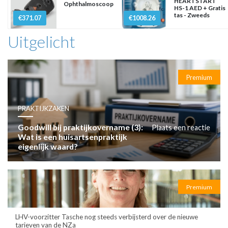
HEARTSTART
Ophthalmoscoop
HS-1 AED + Gratis
tas - Zweeds
€371.07
€1008.26
Uitgelicht
Premium
PRAKTIJKZAKEN
Goodwill bij praktijkovername (3):
Plaats een reactie
Wat is een huisartsenpraktijk
eigenlijk waard?
Premium
LHV-voorzitter Tasche nog steeds verbijsterd over de nieuwe
tarieven van de NZa