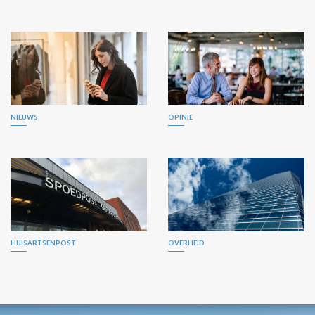
NIEUWS
OPINIE
HUISARTSENPOST
OVERHEID