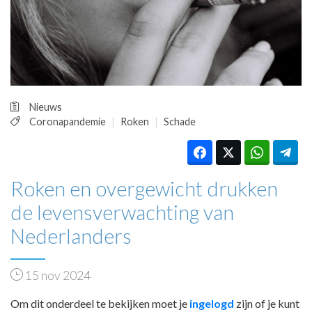
HUISARTSENPOST
PRAKTIJKZAKEN
TARIEVEN
VPHUISARTSEN
MEDISCHE VAKHANDEL
INLOGGEN
Nieuws
REGISTRATIE
Coronapandemie
Roken
Schade
Roken en overgewicht drukken
de levensverwachting van
Nederlanders
15 nov 2024
Om dit onderdeel te bekijken moet je
ingelogd
zijn of je kunt