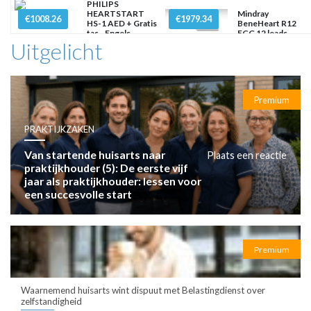
PHILIPS
HEARTSTART
Mindray
€1008.26
€1979.34
HS-1 AED + Gratis
BeneHeart R12
tas - Engels
ECG 12 leads
Uitgelicht
Premium
PRAKTIJKZAKEN
Van startende huisarts naar
Plaats een reactie
praktijkhouder (5): De eerste vijf
jaar als praktijkhouder: lessen voor
een succesvolle start
Premium
Waarnemend huisarts wint dispuut met Belastingdienst over
zelfstandigheid