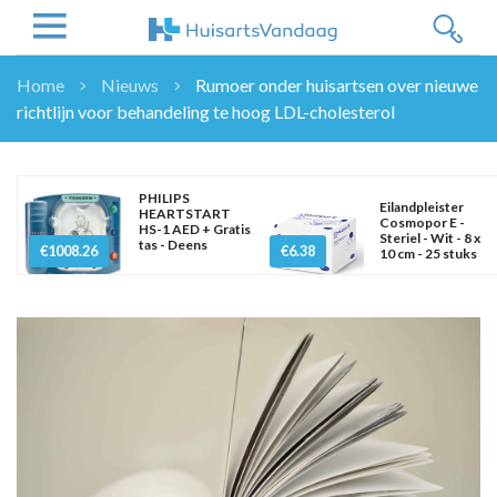
Home
Nieuws
Rumoer onder huisartsen over nieuwe
richtlijn voor behandeling te hoog LDL-cholesterol
NIEUWS
NIEUWS
OVERHEID
PHILIPS
Eilandpleister
HEARTSTART
WETENSCHAP
Cosmopor E -
HS-1 AED + Gratis
Steriel - Wit - 8 x
tas - Deens
ZORGVERZEKERAARS
€1008.26
€6.38
10 cm - 25 stuks
ICT
NASCHOLINGEN
DOSSIER
ENQUÊTES
NHG
LHV
OPINIE