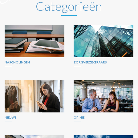
Categorieën
NASCHOLINGEN
ZORGVERZEKERAARS
NIEUWS
OPINIE