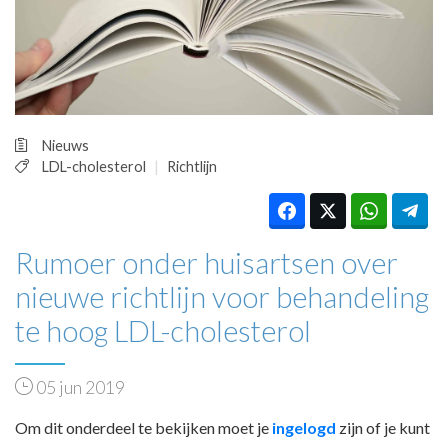
HUISARTSENPOST
PRAKTIJKZAKEN
TARIEVEN
VPHUISARTSEN
MEDISCHE VAKHANDEL
INLOGGEN
Nieuws
LDL-cholesterol
Richtlijn
REGISTRATIE
Rumoer onder huisartsen over
nieuwe richtlijn voor behandeling
te hoog LDL-cholesterol
05 jun 2019
Om dit onderdeel te bekijken moet je
ingelogd
zijn of je kunt