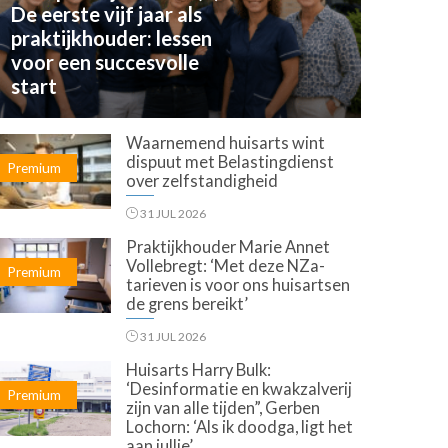
De eerste vijf jaar als
praktijkhouder: lessen
voor een succesvolle
start
Waarnemend huisarts wint
dispuut met Belastingdienst
Premium
over zelfstandigheid
31 JUL 2026
Praktijkhouder Marie Annet
Vollebregt: ‘Met deze NZa-
Premium
tarieven is voor ons huisartsen
de grens bereikt’
31 JUL 2026
Huisarts Harry Bulk:
‘Desinformatie en kwakzalverij
Premium
zijn van alle tijden”, Gerben
Lochorn: ‘Als ik doodga, ligt het
aan jullie’