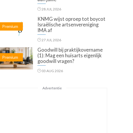
28 JUL 2026
KNMG wijst oproep tot boycot
Israëlische artsenvereniging
Premium
IMA af
27 JUL 2026
Goodwill bij praktijkovername
(1): Mag een huisarts eigenlijk
Premium
goodwill vragen?
03 AUG 2026
Advertentie