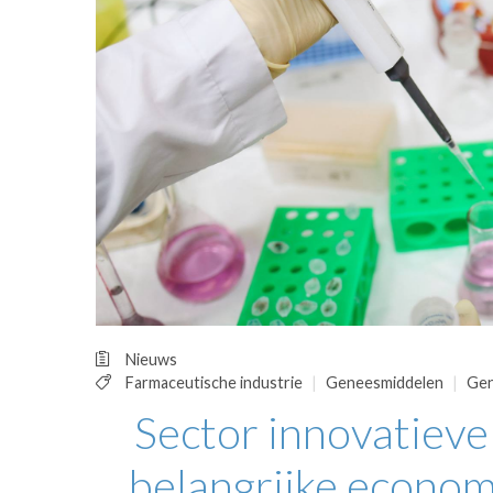
OPINIE
HUISARTSENP
PRAKTIJKZAK
TARIEVEN
VPHUISARTSE
MEDISCHE VAKH
INLOGGEN
REGISTRATIE
Nieuws
Farmaceutische industrie
Geneesmiddelen
Gen
Sector innovatieve
belangrijke econom