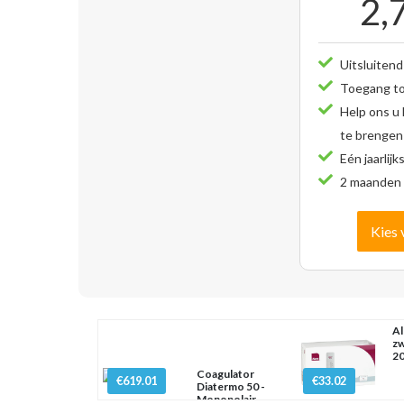
2,
Uitsluitend
Toegang tot
Help ons u
te brengen
Eén jaarlijk
2 maanden 
Kies 
Al
zw
20
Coagulator
€619.01
€33.02
Diatermo 50 -
Monopolair