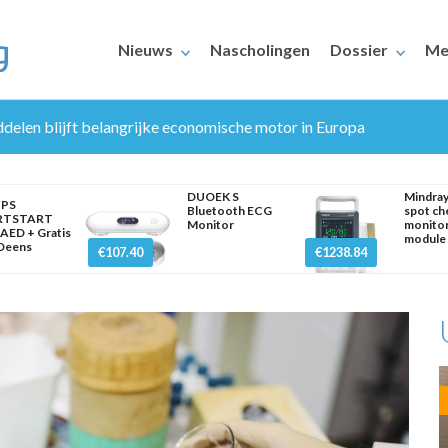
Nieuws
Nascholingen
Dossier
Me
delen blijft belangrijke economische motor in Europa
DUOEK S
Mindra
IPS
Bluetooth ECG
spot ch
RTSTART
Monitor
monito
AED + Gratis
module
 Deens
€107.40
€1238.84
ERAARS