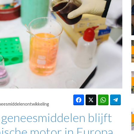
OST
EN
N
ANDEL
eesmiddelenontwikkeling
 geneesmiddelen blijft
ische motor in Europa