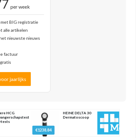
77
per week
 met BIG registratie
 alle artikelen
 het nieuwste nieuws
se factuur
gratis
voor jaarlijks
ere HCG
HEINE DELTA 30
angerschapstest
Dermatoscoop
 tests
€1238.84