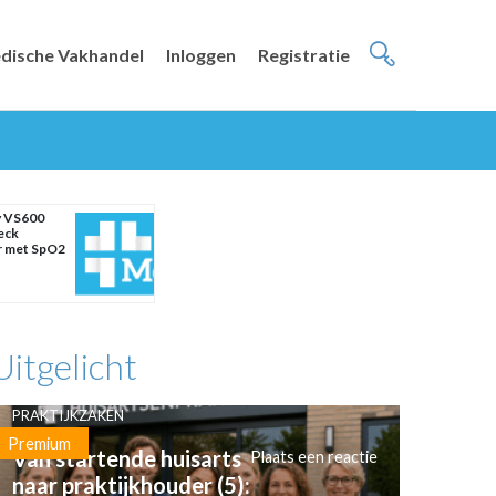
dische Vakhandel
Inloggen
Registratie
y VS600
eck
r met SpO2
Uitgelicht
PRAKTIJKZAKEN
Premium
Van startende huisarts
Plaats een reactie
naar praktijkhouder (5):