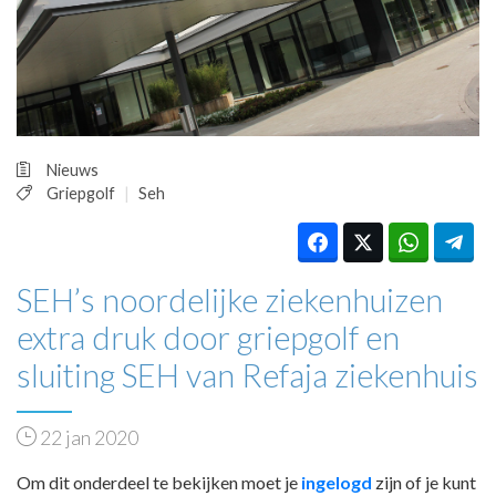
HUISARTSENPOST
PRAKTIJKZAKEN
TARIEVEN
VPHUISARTSEN
MEDISCHE VAKHANDEL
INLOGGEN
Nieuws
REGISTRATIE
Griepgolf
Seh
SEH’s noordelijke ziekenhuizen
extra druk door griepgolf en
sluiting SEH van Refaja ziekenhuis
22 jan 2020
Om dit onderdeel te bekijken moet je
ingelogd
zijn of je kunt