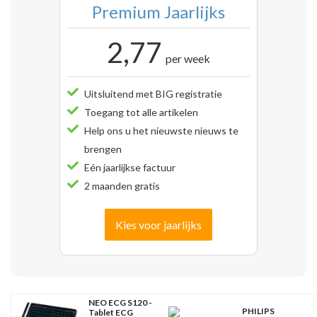
Premium Jaarlijks
2,77
per week
Uitsluitend met BIG registratie
Toegang tot alle artikelen
Help ons u het nieuwste nieuws te
brengen
Eén jaarlijkse factuur
2 maanden gratis
Kies voor jaarlijks
NEO ECG S120 -
PHILIPS
Tablet ECG