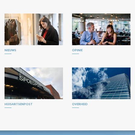
NIEUWS
OPINIE
HUISARTSENPOST
OVERHEID