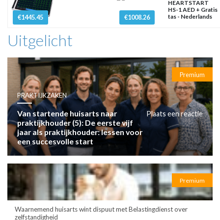
HEARTSTART
HS-1 AED + Gratis
tas - Nederlands
€1445.45
€1008.26
Uitgelicht
Premium
PRAKTIJKZAKEN
Van startende huisarts naar
Plaats een reactie
praktijkhouder (5): De eerste vijf
jaar als praktijkhouder: lessen voor
een succesvolle start
Premium
Waarnemend huisarts wint dispuut met Belastingdienst over
zelfstandigheid