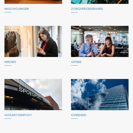
NASCHOLINGEN
ZORGVERZEKERAARS
NIEUWS
OPINIE
HUISARTSENPOST
OVERHEID