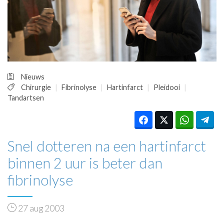
HUISARTSENPOST
PRAKTIJKZAKEN
TARIEVEN
VPHUISARTSEN
MEDISCHE VAKHANDEL
INLOGGEN
Nieuws
REGISTRATIE
Chirurgie
Fibrinolyse
Hartinfarct
Pleidooi
Tandartsen
Snel dotteren na een hartinfarct
binnen 2 uur is beter dan
fibrinolyse
27 aug 2003