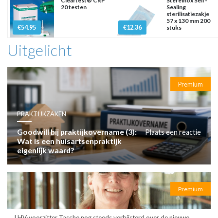
Cleartest® CRP
Stereinox Self-
20 testen
Sealing
sterilisatiezakje
57 x 130 mm 200
€54.95
€12.36
stuks
Uitgelicht
Premium
PRAKTIJKZAKEN
Goodwill bij praktijkovername (3):
Plaats een reactie
Wat is een huisartsenpraktijk
eigenlijk waard?
Premium
LHV-voorzitter Tasche nog steeds verbijsterd over de nieuwe