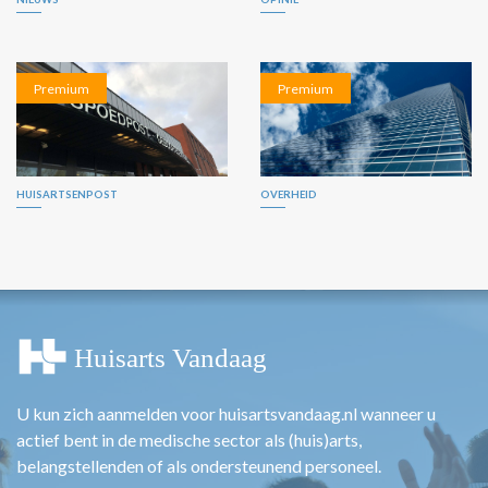
Premium
Premium
HUISARTSENPOST
OVERHEID
U kun zich aanmelden voor huisartsvandaag.nl wanneer u
actief bent in de medische sector als (huis)arts,
belangstellenden of als ondersteunend personeel.