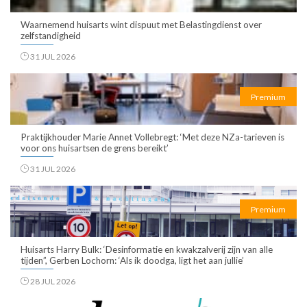
Waarnemend huisarts wint dispuut met Belastingdienst over
zelfstandigheid
31 JUL 2026
Premium
Praktijkhouder Marie Annet Vollebregt: ‘Met deze NZa-tarieven is
voor ons huisartsen de grens bereikt’
31 JUL 2026
Premium
Huisarts Harry Bulk: ‘Desinformatie en kwakzalverij zijn van alle
tijden”, Gerben Lochorn: ‘Als ik doodga, ligt het aan jullie’
28 JUL 2026