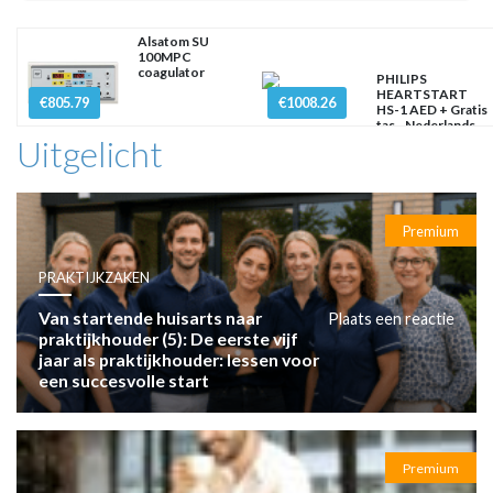
Alsatom SU
100MPC
coagulator
PHILIPS
HEARTSTART
€805.79
€1008.26
HS-1 AED + Gratis
tas - Nederlands
Uitgelicht
Premium
PRAKTIJKZAKEN
Van startende huisarts naar
Plaats een reactie
praktijkhouder (5): De eerste vijf
jaar als praktijkhouder: lessen voor
een succesvolle start
Premium