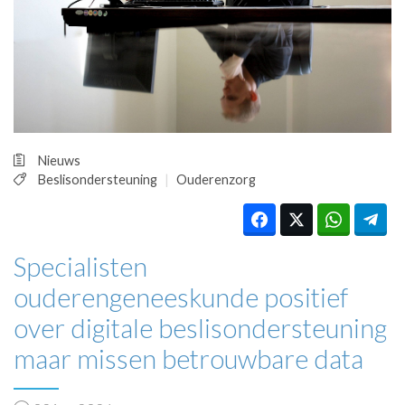
HUISARTSENPOST
PRAKTIJKZAKEN
TARIEVEN
VPHUISARTSEN
MEDISCHE VAKHANDEL
INLOGGEN
REGISTRATIE
Nieuws
Beslisondersteuning
Ouderenzorg
Specialisten
ouderengeneeskunde positief
over digitale beslisondersteuning
maar missen betrouwbare data