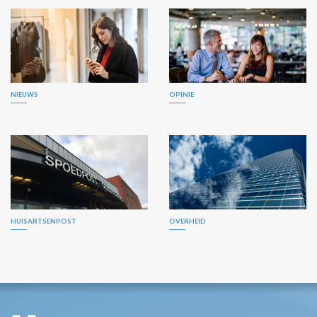
NIEUWS
OPINIE
HUISARTSENPOST
OVERHEID