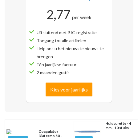
2,77
per week
Uitsluitend met BIG registratie
Toegang tot alle artikelen
Help ons u het nieuwste nieuws te
brengen
Eén jaarlijkse factuur
2 maanden gratis
Kies voor jaarlijks
Huidcurette - 4
mm - 10 stuks
Coagulator
Diatermo 50 -