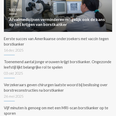
NIEUWS
Afvalmedicijnen verminderen mogelijk ook de kans
op het krijgen van borstkanker
Eerste succes van Amerikaanse onderzoekers met vaccin tegen
borstkanker
16 dec 2025
Toenemend aantal jonge vrouwen krijgt borstkanker. Ongezonde
leefstijl lijkt belangrijke rol te spelen
03 okt 2025
Verzekeraars geven chirurgen laatste woord bij beslissing over
borstreconstructies na borstkanker
26 mei 2025
Vijf minuten is genoeg om met een MRI-scan borstkanker op te
sporen