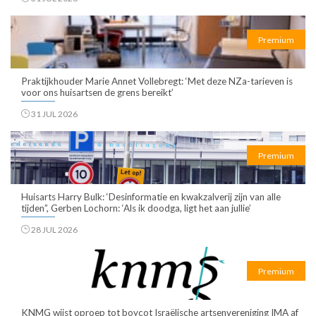
Premium
Praktijkhouder Marie Annet Vollebregt: ‘Met deze NZa-tarieven is
voor ons huisartsen de grens bereikt’
31 JUL 2026
Premium
Huisarts Harry Bulk: ‘Desinformatie en kwakzalverij zijn van alle
tijden”, Gerben Lochorn: ‘Als ik doodga, ligt het aan jullie’
28 JUL 2026
Premium
KNMG wijst oproep tot boycot Israëlische artsenvereniging IMA af