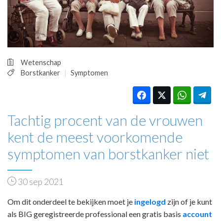
HUISARTSENPOST
PRAKTIJKZAKEN
TARIEVEN
VPHUISARTSEN
MEDISCHE VAKHANDEL
Wetenschap
INLOGGEN
Borstkanker
Symptomen
REGISTRATIE
Tachtig procent van de vrouwen
kent de meest voorkomende
symptomen van borstkanker niet
30 sep 2021
Om dit onderdeel te bekijken moet je
ingelogd
zijn of je kunt
als BIG geregistreerde professional een gratis basis
account