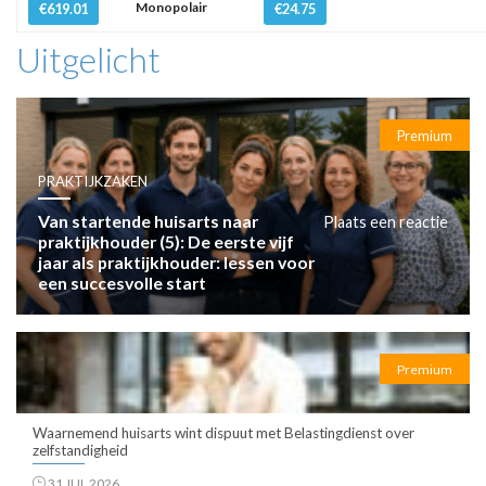
Monopolair
€619.01
€24.75
Uitgelicht
Premium
PRAKTIJKZAKEN
Van startende huisarts naar
Plaats een reactie
praktijkhouder (5): De eerste vijf
jaar als praktijkhouder: lessen voor
een succesvolle start
Premium
Waarnemend huisarts wint dispuut met Belastingdienst over
zelfstandigheid
31 JUL 2026