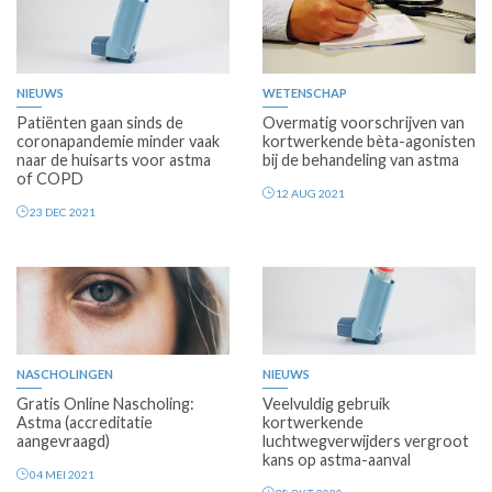
Premium
NIEUWS
WETENSCHAP
Patiënten gaan sinds de
Overmatig voorschrijven van
coronapandemie minder vaak
kortwerkende bèta-agonisten
naar de huisarts voor astma
bij de behandeling van astma
of COPD
12 AUG 2021
23 DEC 2021
Premium
NASCHOLINGEN
NIEUWS
Gratis Online Nascholing:
Veelvuldig gebruik
Astma (accreditatie
kortwerkende
aangevraagd)
luchtwegverwijders vergroot
kans op astma-aanval
04 MEI 2021