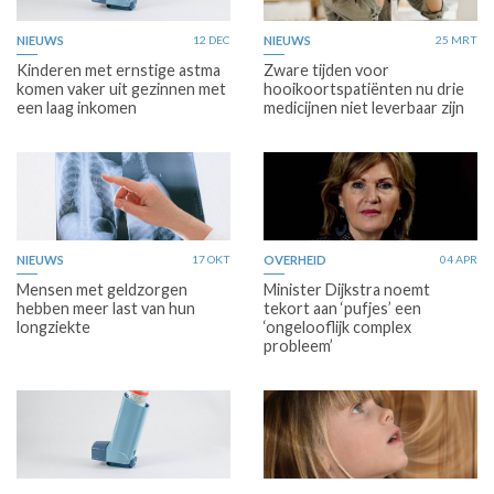
NIEUWS
12 DEC
NIEUWS
25 MRT
Kinderen met ernstige astma
Zware tijden voor
komen vaker uit gezinnen met
hooikoortspatiënten nu drie
een laag inkomen
medicijnen niet leverbaar zijn
NIEUWS
17 OKT
OVERHEID
04 APR
Mensen met geldzorgen
Minister Dijkstra noemt
hebben meer last van hun
tekort aan ‘pufjes’ een
longziekte
‘ongelooflijk complex
probleem’