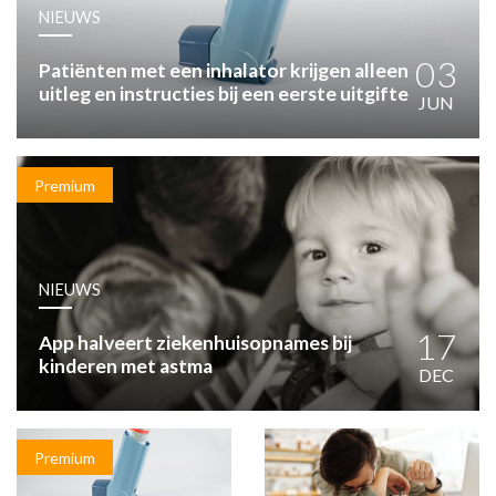
HUISARTSENPOST
NIEUWS
PRAKTIJKZAKEN
TARIEVEN
03
Patiënten met een inhalator krijgen alleen
uitleg en instructies bij een eerste uitgifte
VPHUISARTSEN
JUN
MEDISCHE VAKHANDEL
INLOGGEN
REGISTRATIE
Premium
NIEUWS
17
App halveert ziekenhuisopnames bij
kinderen met astma
DEC
Premium