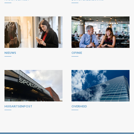
NIEUWS
OPINIE
HUISARTSENPOST
OVERHEID