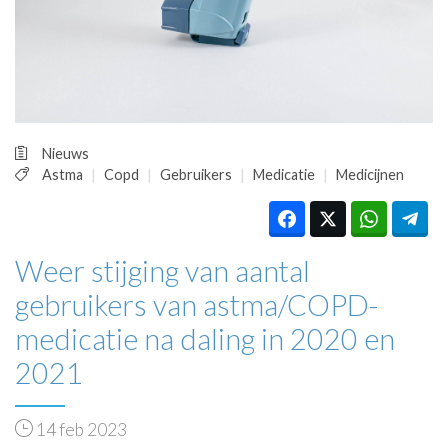
HUISARTSENPOST
PRAKTIJKZAKEN
TARIEVEN
VPHUISARTSEN
MEDISCHE VAKHANDEL
INLOGGEN
Nieuws
REGISTRATIE
Astma
Copd
Gebruikers
Medicatie
Medicijnen
Weer stijging van aantal
gebruikers van astma/COPD-
medicatie na daling in 2020 en
2021
14 feb 2023