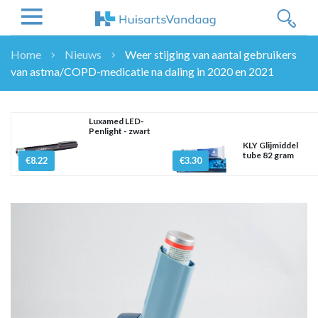
Home
Nieuws
Weer stijging van aantal gebruikers
van astma/COPD-medicatie na daling in 2020 en 2021
NIEUWS
NIEUWS
OVERHEID
Luxamed LED-
Penlight - zwart
WETENSCHAP
KLY Glijmiddel
tube 82 gram
ZORGVERZEKERAARS
€8.22
€3.30
ICT
NASCHOLINGEN
DOSSIER
ENQUÊTES
NHG
LHV
OPINIE