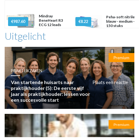
Mindray
Peha-soft nitrile
BeneHeart R3
€987.60
€8.22
blauw - medium -
ECG 12 leads
150 stuks
Uitgelicht
Premium
PRAKTIJKZAKEN
Van startende huisarts naar
Plaats een reactie
praktijkhouder (5): De eerste vijf
jaar als praktijkhouder: lessen voor
een succesvolle start
Premium