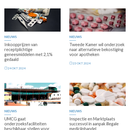
NIEUWS
NIEUWS
Inkoopprijzen van
Tweede Kamer wil onderzoek
receptplichtige
naar alternatieve bekostiging
geneesmiddelen met 2,1%
voor apotheken
gedaald
23 OKT 2024
24 OKT 2024
Premium
NIEUWS
NIEUWS
UMCG gaat
Inspectie en Marktplaats
onderzoeksfaciliteiten
succesvol in aanpak illegale
beschikbaar stellen voor
medicijnhandel