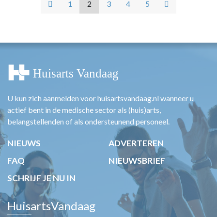
1
2
3
4
5
U kun zich aanmelden voor huisartsvandaag.nl wanneer u
actief bent in de medische sector als (huis)arts,
belangstellenden of als ondersteunend personeel.
NIEUWS
ADVERTEREN
FAQ
NIEUWSBRIEF
SCHRIJF JE NU IN
HuisartsVandaag