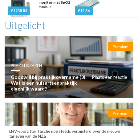
monitor met SpO2
module
€1238.84
€12.36
Uitgelicht
Premium
PRAKTIJKZAKEN
Goodwill bij praktijkovername (3):
Plaats een reactie
Wat is een huisartsenpraktijk
eigenlijk waard?
Premium
LHV-voorzitter Tasche nog steeds verbijsterd over de nieuwe
tarieven van de NZa