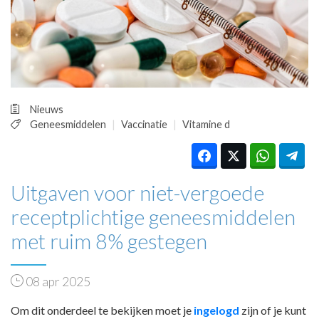
HUISARTSENPOST
PRAKTIJKZAKEN
TARIEVEN
VPHUISARTSEN
MEDISCHE VAKHANDEL
INLOGGEN
Nieuws
REGISTRATIE
Geneesmiddelen
Vaccinatie
Vitamine d
Uitgaven voor niet-vergoede
receptplichtige geneesmiddelen
met ruim 8% gestegen
08 apr 2025
Om dit onderdeel te bekijken moet je
ingelogd
zijn of je kunt