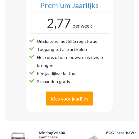
Premium Jaarlijks
2,77
per week
Uitsluitend met BIG registratie
Toegang tot alle artikelen
Help ons u het nieuwste nieuws te
brengen
Eén jaarlijkse factuur
2 maanden gratis
Kies voor jaarlijks
Mindray VS600
ECG lineaal KaWe
spot check