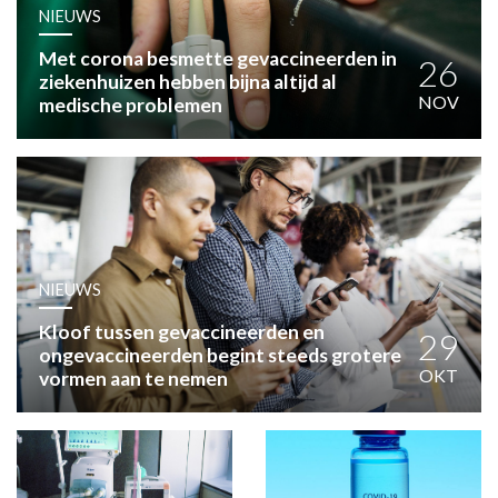
HUISARTSENPOST
NIEUWS
PRAKTIJKZAKEN
Met corona besmette gevaccineerden in
TARIEVEN
26
ziekenhuizen hebben bijna altijd al
VPHUISARTSEN
NOV
medische problemen
MEDISCHE VAKHANDEL
INLOGGEN
REGISTRATIE
NIEUWS
Kloof tussen gevaccineerden en
29
ongevaccineerden begint steeds grotere
OKT
vormen aan te nemen