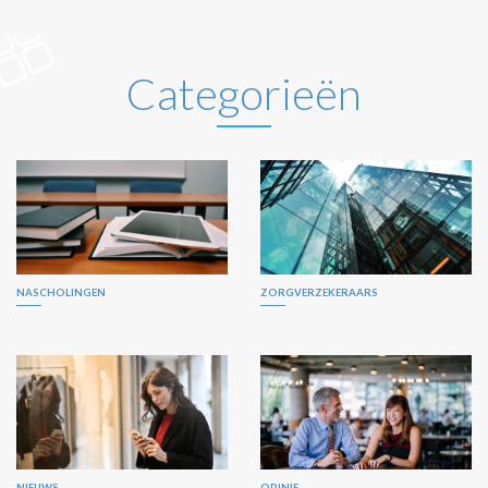
Categorieën
NASCHOLINGEN
ZORGVERZEKERAARS
NIEUWS
OPINIE