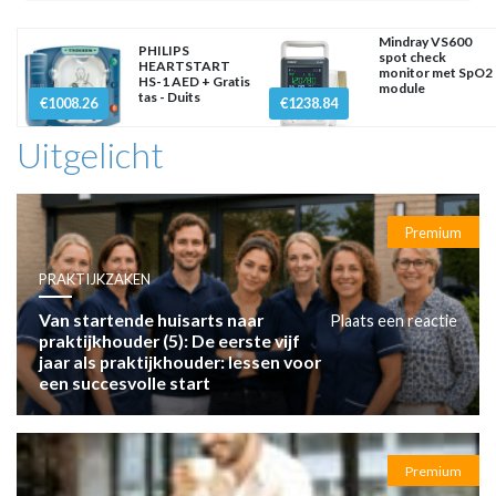
Mindray VS600
PHILIPS
spot check
HEARTSTART
monitor met SpO2
HS-1 AED + Gratis
module
tas - Duits
€1008.26
€1238.84
Uitgelicht
Premium
PRAKTIJKZAKEN
Van startende huisarts naar
Plaats een reactie
praktijkhouder (5): De eerste vijf
jaar als praktijkhouder: lessen voor
een succesvolle start
Premium