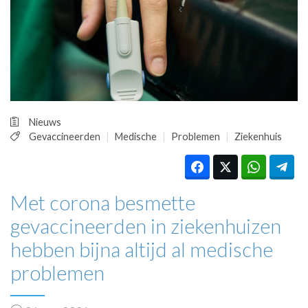
HUISARTSENPOST
PRAKTIJKZAKEN
TARIEVEN
VPHUISARTSEN
MEDISCHE VAKHANDEL
INLOGGEN
REGISTRATIE
Nieuws
Gevaccineerden
Medische
Problemen
Ziekenhuis
Met corona besmette
gevaccineerden in ziekenhuizen
hebben bijna altijd al medische
problemen