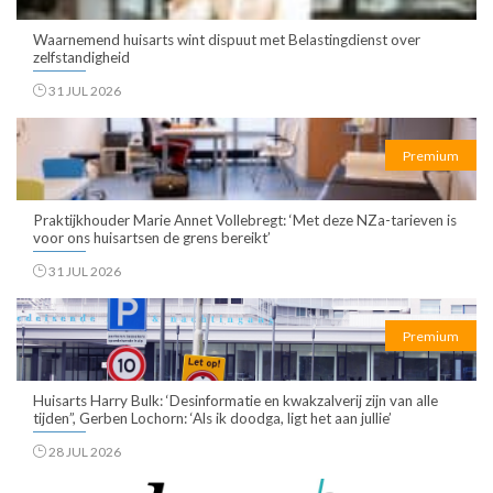
Waarnemend huisarts wint dispuut met Belastingdienst over
zelfstandigheid
31 JUL 2026
Premium
Praktijkhouder Marie Annet Vollebregt: ‘Met deze NZa-tarieven is
voor ons huisartsen de grens bereikt’
31 JUL 2026
Premium
Huisarts Harry Bulk: ‘Desinformatie en kwakzalverij zijn van alle
tijden”, Gerben Lochorn: ‘Als ik doodga, ligt het aan jullie’
28 JUL 2026