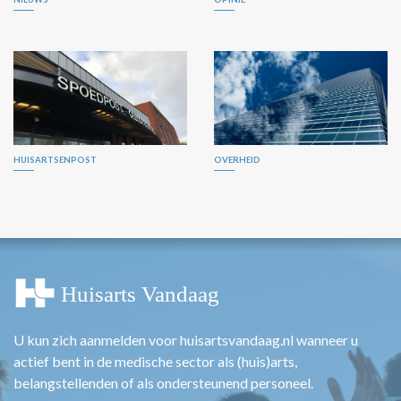
HUISARTSENPOST
OVERHEID
U kun zich aanmelden voor huisartsvandaag.nl wanneer u
actief bent in de medische sector als (huis)arts,
belangstellenden of als ondersteunend personeel.