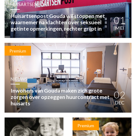
HUISARTSENPOST
HUISARTSENPOST
PRAKTIJKZAKEN
Huisartsenpost Gouda wil stoppen met
TARIEVEN
01
waarnemer na klachten over seksueel
VPHUISARTSEN
MEI
getinte opmerkingen, rechter grijpt in
MEDISCHE VAKHANDEL
INLOGGEN
REGISTRATIE
Premium
NIEUWS
Inwoners van Gouda maken zich grote
02
zorgen over opzeggen huurcontract met
DEC
huisarts
Premium