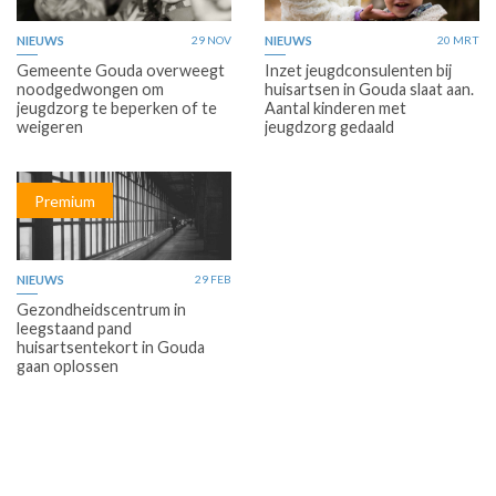
NIEUWS
29 NOV
NIEUWS
20 MRT
Gemeente Gouda overweegt
Inzet jeugdconsulenten bij
noodgedwongen om
huisartsen in Gouda slaat aan.
jeugdzorg te beperken of te
Aantal kinderen met
weigeren
jeugdzorg gedaald
Premium
NIEUWS
29 FEB
Gezondheidscentrum in
leegstaand pand
huisartsentekort in Gouda
gaan oplossen