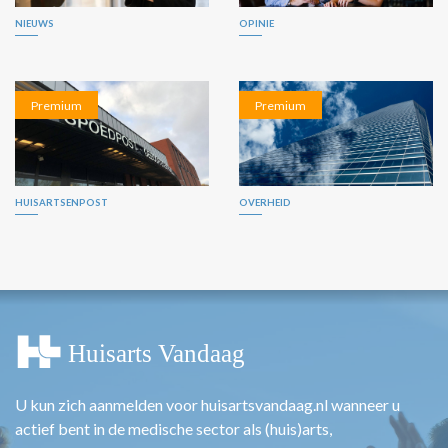
NIEUWS
OPINIE
Premium
Premium
HUISARTSENPOST
OVERHEID
U kun zich aanmelden voor huisartsvandaag.nl wanneer u
actief bent in de medische sector als (huis)arts,