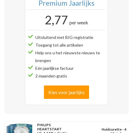
Premium Jaarlijks
2,77
per week
Uitsluitend met BIG registratie
Toegang tot alle artikelen
Help ons u het nieuwste nieuws te
brengen
Eén jaarlijkse factuur
2 maanden gratis
Kies voor jaarlijks
PHILIPS
HEARTSTART
Huidcurette - 4