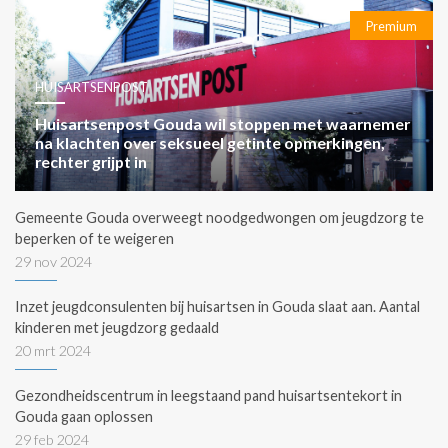
Premium
HUISARTSENPOST
Huisartsenpost Gouda wil stoppen met waarnemer
na klachten over seksueel getinte opmerkingen,
rechter grijpt in
Gemeente Gouda overweegt noodgedwongen om jeugdzorg te
beperken of te weigeren
29 nov 2024
Inzet jeugdconsulenten bij huisartsen in Gouda slaat aan. Aantal
kinderen met jeugdzorg gedaald
20 mrt 2024
Gezondheidscentrum in leegstaand pand huisartsentekort in
Gouda gaan oplossen
29 feb 2024