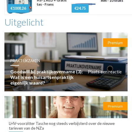
HS-1 AED + Gratis
mm - 10 stuks
tas - Frans
€1008.26
€24.75
Uitgelicht
Premium
PRAKTIJKZAKEN
Goodwill bij praktijkovername (3):
Plaats een reactie
Wat is een huisartsenpraktijk
eigenlijk waard?
Premium
LHV-voorzitter Tasche nog steeds verbijsterd over de nieuwe
tarieven van de NZa