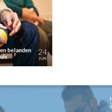
OST
EN
N
ANDEL
en belanden
24
uis
JUN