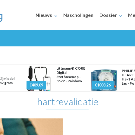
Nieuws
Nascholingen
Dossier
Me
Littmann® CORE
PHILIP
Digital
HEART
Stethoscoop -
lijmiddel
HS-1 AE
8572 - Rainbow
ERAARS
82 gram
tas - P
€409.09
€1008.26
hartrevalidatie