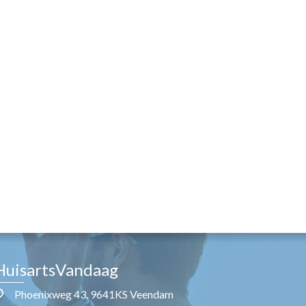
HuisartsVandaag
Phoenixweg 43, 9641KS Veendam