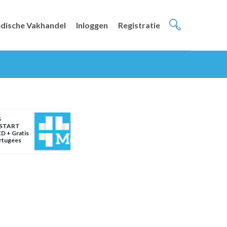
dische Vakhandel
Inloggen
Registratie
S
START
D + Gratis
ortugees