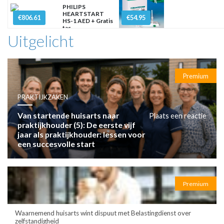
PHILIPS
HEARTSTART
€806.61
€54.95
HS-1 AED + Gratis
tas
Uitgelicht
Premium
PRAKTIJKZAKEN
Van startende huisarts naar
Plaats een reactie
praktijkhouder (5): De eerste vijf
jaar als praktijkhouder: lessen voor
een succesvolle start
Premium
Waarnemend huisarts wint dispuut met Belastingdienst over
zelfstandigheid