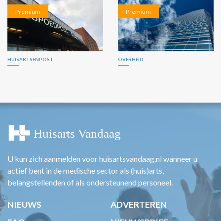
Premium
Premium
HUISARTSENPOST
OVERHEID
U kun zich aanmelden voor huisartsvandaag.nl wanneer u
actief bent in de medische sector als (huis)arts,
belangstellenden of als ondersteunend personeel.
NIEUWS
ADVERTEREN