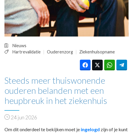
HUISARTSENPOST
PRAKTIJKZAKEN
TARIEVEN
VPHUISARTSEN
MEDISCHE VAKHANDEL
INLOGGEN
Nieuws
REGISTRATIE
Hartrevalidatie
Ouderenzorg
Ziekenhuisopname
Steeds meer thuiswonende
ouderen belanden met een
heupbreuk in het ziekenhuis
24 jun 2026
Om dit onderdeel te bekijken moet je
ingelogd
zijn of je kunt