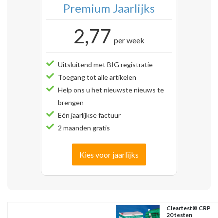
Premium Jaarlijks
2,77
per week
Uitsluitend met BIG registratie
Toegang tot alle artikelen
Help ons u het nieuwste nieuws te
brengen
Eén jaarlijkse factuur
2 maanden gratis
Kies voor jaarlijks
Cleartest® CRP
20 testen