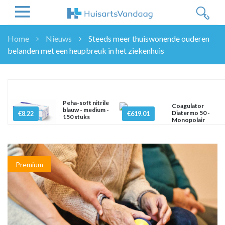
Home
Nieuws
Steeds meer thuiswonende ouderen
belanden met een heupbreuk in het ziekenhuis
NIEUWS
NIEUWS
OVERHEID
WETENSCHAP
Peha-soft nitrile
Coagulator
blauw - medium -
ZORGVERZEKERAARS
Diatermo 50 -
€8.22
€619.01
150 stuks
Monopolair
ICT
NASCHOLINGEN
DOSSIER
Premium
ENQUÊTES
NHG
LHV
OPINIE