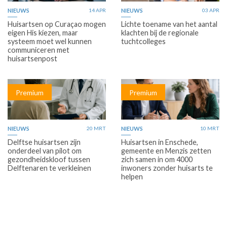
NIEUWS
14 APR
NIEUWS
03 APR
Huisartsen op Curaçao mogen
Lichte toename van het aantal
eigen His kiezen, maar
klachten bij de regionale
systeem moet wel kunnen
tuchtcolleges
communiceren met
huisartsenpost
Premium
Premium
NIEUWS
20 MRT
NIEUWS
10 MRT
Delftse huisartsen zijn
Huisartsen in Enschede,
onderdeel van pilot om
gemeente en Menzis zetten
gezondheidskloof tussen
zich samen in om 4000
Delftenaren te verkleinen
inwoners zonder huisarts te
helpen