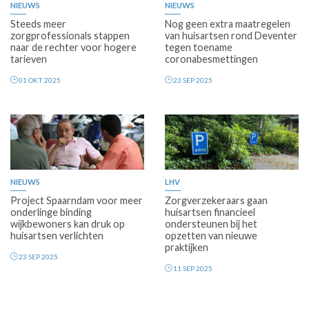
NIEUWS
NIEUWS
Steeds meer
Nog geen extra maatregelen
zorgprofessionals stappen
van huisartsen rond Deventer
naar de rechter voor hogere
tegen toename
tarieven
coronabesmettingen
01 OKT 2025
23 SEP 2025
Premium
Premium
NIEUWS
LHV
Project Spaarndam voor meer
Zorgverzekeraars gaan
onderlinge binding
huisartsen financieel
wijkbewoners kan druk op
ondersteunen bij het
huisartsen verlichten
opzetten van nieuwe
praktijken
23 SEP 2025
11 SEP 2025