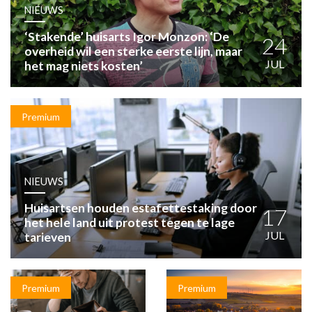
HUISARTSENPOST
NIEUWS
PRAKTIJKZAKEN
‘Stakende’ huisarts Igor Monzon: ‘De
TARIEVEN
24
overheid wil een sterke eerste lijn, maar
VPHUISARTSEN
JUL
het mag niets kosten’
MEDISCHE VAKHANDEL
INLOGGEN
REGISTRATIE
Premium
NIEUWS
Huisartsen houden estafettestaking door
17
het hele land uit protest tegen te lage
JUL
tarieven
Premium
Premium