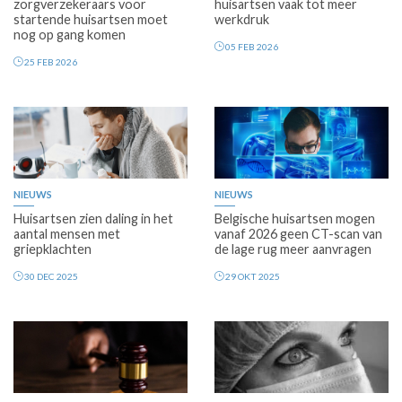
zorgverzekeraars voor
huisartsen vaak tot meer
startende huisartsen moet
werkdruk
nog op gang komen
05 FEB 2026
25 FEB 2026
Premium
Premium
NIEUWS
NIEUWS
Huisartsen zien daling in het
Belgische huisartsen mogen
aantal mensen met
vanaf 2026 geen CT-scan van
griepklachten
de lage rug meer aanvragen
30 DEC 2025
29 OKT 2025
Premium
Premium