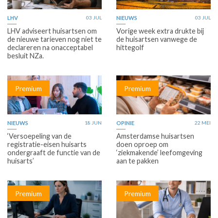
LHV
03 JUL
NIEUWS
03 JUL
LHV adviseert huisartsen om
Vorige week extra drukte bij
de nieuwe tarieven nog niet te
de huisartsen vanwege de
declareren na onacceptabel
hittegolf
besluit NZa.
Premium
Premium
NIEUWS
18 JUN
OPINIE
22 MEI
‘Versoepeling van de
Amsterdamse huisartsen
registratie-eisen huisarts
doen oproep om
ondergraaft de functie van de
‘ziekmakende’ leefomgeving
huisarts’
aan te pakken
Premium
Premium