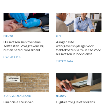
Premium
Premium
NIEUWS
LHV
Huisartsen zien toename
Aangepaste
zelftesten. Vraagtekens bij
werkgeversbijdrage voor
nut en betrouwbaarheid
ziektekosten 2026 in cao voor
huisartsen in loondienst
06 MRT 2026
27 FEB 2026
Premium
Premium
ZORGVERZEKERAARS
NIEUWS
Financiële steun van
Digitale zorg leidt volgens