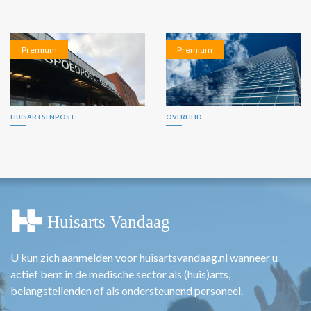
Premium
Premium
HUISARTSENPOST
OVERHEID
U kun zich aanmelden voor huisartsvandaag.nl wanneer u
actief bent in de medische sector als (huis)arts,
belangstellenden of als ondersteunend personeel.