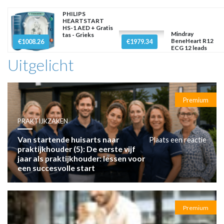
PHILIPS
HEARTSTART
HS-1 AED + Gratis
Mindray
tas - Grieks
BeneHeart R12
€1008.26
€1979.34
ECG 12 leads
Uitgelicht
Premium
PRAKTIJKZAKEN
Van startende huisarts naar
Plaats een reactie
praktijkhouder (5): De eerste vijf
jaar als praktijkhouder: lessen voor
een succesvolle start
Premium