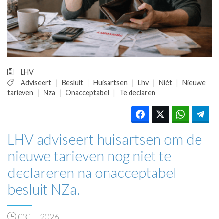
HUISARTSENPOST
PRAKTIJKZAKEN
TARIEVEN
VPHUISARTSEN
MEDISCHE VAKHANDEL
INLOGGEN
LHV
REGISTRATIE
Adviseert
Besluit
Huisartsen
Lhv
Niét
Nieuwe
tarieven
Nza
Onacceptabel
Te declaren
LHV adviseert huisartsen om de
nieuwe tarieven nog niet te
declareren na onacceptabel
besluit NZa.
03 jul 2026