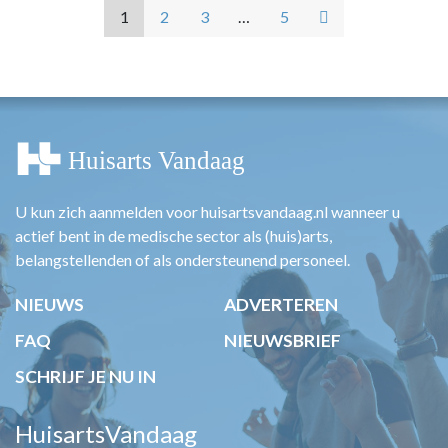
1
2
3
…
5
U kun zich aanmelden voor huisartsvandaag.nl wanneer u
actief bent in de medische sector als (huis)arts,
belangstellenden of als ondersteunend personeel.
NIEUWS
ADVERTEREN
FAQ
NIEUWSBRIEF
SCHRIJF JE NU IN
HuisartsVandaag