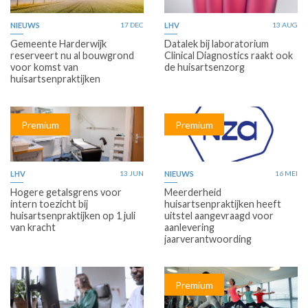
NIEUWS
17 DEC
LHV
13 AUG
Gemeente Harderwijk
Datalek bij laboratorium
reserveert nu al bouwgrond
Clinical Diagnostics raakt ook
voor komst van
de huisartsenzorg
huisartsenpraktijken
Premium
Premium
LHV
13 JUN
NIEUWS
16 MEI
Hogere getalsgrens voor
Meerderheid
intern toezicht bij
huisartsenpraktijken heeft
huisartsenpraktijken op 1 juli
uitstel aangevraagd voor
van kracht
aanlevering
jaarverantwoording
Premium