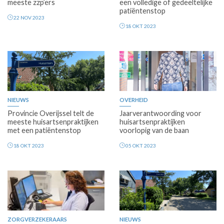
meeste zzp’ers
een volledige of gedeeltelijke
patiëntenstop
22 NOV 2023
18 OKT 2023
Premium
Premium
NIEUWS
OVERHEID
Provincie Overijssel telt de
Jaarverantwoording voor
meeste huisartsenpraktijken
huisartsenpraktijken
met een patiëntenstop
voorlopig van de baan
18 OKT 2023
05 OKT 2023
Premium
Premium
ZORGVERZEKERAARS
NIEUWS