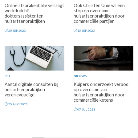
Online afsprakenbalie verlaagt
Ook Christen Unie wil een
werkdruk bij
stop op overname
doktersassistenten
huisartsenpraktijken door
huisartsenpraktijken
commerciële partijen
20 SEP 2023
15 SEP 2023
Premium
Premium
ICT
NIEUWS
Aantal digitale consulten bij
Kuipers onderzoekt verbod
huisartsenpraktijken
op overname van
verdrievoudigd
huisartsenpraktijken door
commerciële ketens
25 AUG 2023
07 JUL 2023