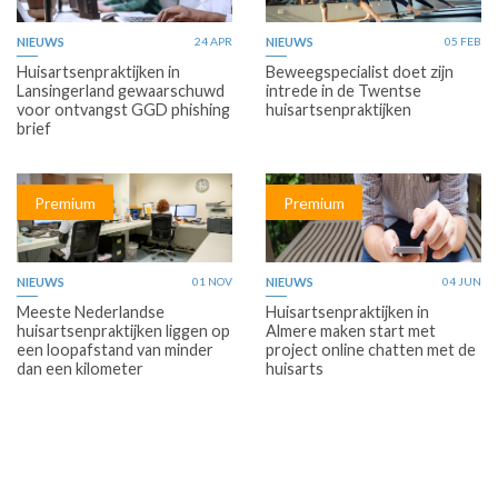
NIEUWS
24 APR
NIEUWS
05 FEB
Huisartsenpraktijken in
Beweegspecialist doet zijn
Lansingerland gewaarschuwd
intrede in de Twentse
voor ontvangst GGD phishing
huisartsenpraktijken
brief
Premium
Premium
NIEUWS
01 NOV
NIEUWS
04 JUN
Meeste Nederlandse
Huisartsenpraktijken in
huisartsenpraktijken liggen op
Almere maken start met
een loopafstand van minder
project online chatten met de
dan een kilometer
huisarts