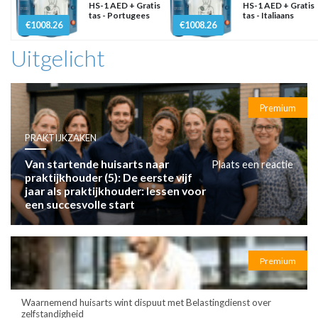
HS-1 AED + Gratis
HS-1 AED + Gratis
tas - Portugees
tas - Italiaans
€1008.26
€1008.26
Uitgelicht
Premium
PRAKTIJKZAKEN
Van startende huisarts naar
Plaats een reactie
praktijkhouder (5): De eerste vijf
jaar als praktijkhouder: lessen voor
een succesvolle start
Premium
Waarnemend huisarts wint dispuut met Belastingdienst over
zelfstandigheid