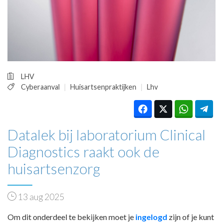
HUISARTSENPOST
PRAKTIJKZAKEN
TARIEVEN
VPHUISARTSEN
MEDISCHE VAKHANDEL
INLOGGEN
LHV
REGISTRATIE
Cyberaanval
Huisartsenpraktijken
Lhv
Datalek bij laboratorium Clinical
Diagnostics raakt ook de
huisartsenzorg
13 aug 2025
Om dit onderdeel te bekijken moet je
ingelogd
zijn of je kunt