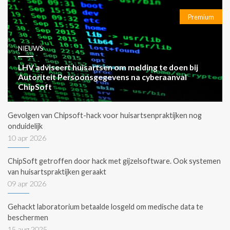
Premium
NIEUWS
LHV adviseert huisartsen om melding te doen bij
Autoriteit Persoonsgegevens na cyberaanval
ChipSoft
Gevolgen van Chipsoft-hack voor huisartsenpraktijken nog
onduidelijk
10 apr 2026
ChipSoft getroffen door hack met gijzelsoftware. Ook systemen
van huisartspraktijken geraakt
09 apr 2026
Gehackt laboratorium betaalde losgeld om medische data te
beschermen
15 aug 2025