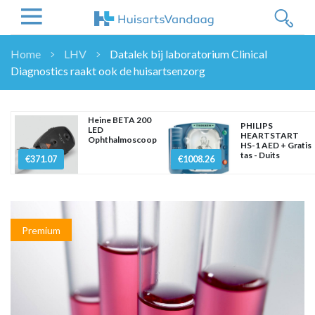
Home
LHV
Datalek bij laboratorium Clinical
Diagnostics raakt ook de huisartsenzorg
NIEUWS
NIEUWS
OVERHEID
Heine BETA 200
PHILIPS
LED
HEARTSTART
WETENSCHAP
Ophthalmoscoop
HS-1 AED + Gratis
tas - Duits
ZORGVERZEKERAARS
€371.07
€1008.26
ICT
NASCHOLINGEN
DOSSIER
Premium
ENQUÊTES
NHG
LHV
OPINIE