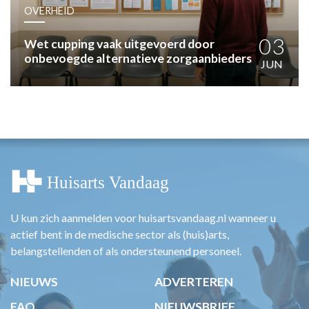
HUISARTSENPOST
OVERHEID
PRAKTIJKZAKEN
TARIEVEN
03
Wet cupping vaak uitgevoerd door
onbevoegde alternatieve zorgaanbieders
VPHUISARTSEN
JUN
MEDISCHE VAKHANDEL
INLOGGEN
REGISTRATIE
U kun zich aanmelden voor huisartsvandaag.nl wanneer u
actief bent in de medische sector als (huis)arts,
belangstellenden of als ondersteunend personeel.
NIEUWS
ADVERTEREN
FAQ
NIEUWSBRIEF