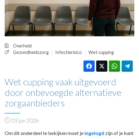
HUISARTSENPOST
PRAKTIJKZAKEN
TARIEVEN
VPHUISARTSEN
MEDISCHE VAKHANDEL
INLOGGEN
Overheid
REGISTRATIE
Gezondheidszorg
Infectierisico
Wet cupping
Wet cupping vaak uitgevoerd
door onbevoegde alternatieve
zorgaanbieders
03 jun 2026
Om dit onderdeel te bekijken moet je
ingelogd
zijn of je kunt