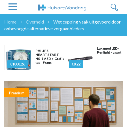
Home
Overheid
Wet cupping vaak uitgevoerd door
onbevoegde alternatieve zorgaanbieders
NIEUWS
NIEUWS
OVERHEID
Luxamed LED-
PHILIPS
Penlight - zwart
HEARTSTART
WETENSCHAP
HS-1 AED + Gratis
tas - Frans
ZORGVERZEKERAARS
€1008.26
€8.22
ICT
NASCHOLINGEN
DOSSIER
Premium
ENQUÊTES
NHG
LHV
OPINIE