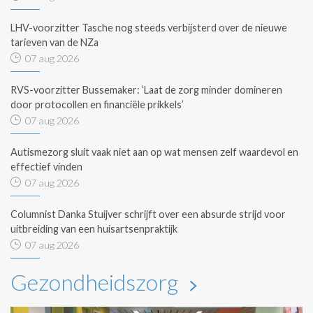
LHV-voorzitter Tasche nog steeds verbijsterd over de nieuwe
tarieven van de NZa
07 aug 2026
RVS-voorzitter Bussemaker: ‘Laat de zorg minder domineren
door protocollen en financiële prikkels’
07 aug 2026
Autismezorg sluit vaak niet aan op wat mensen zelf waardevol en
effectief vinden
07 aug 2026
Columnist Danka Stuijver schrijft over een absurde strijd voor
uitbreiding van een huisartsenpraktijk
07 aug 2026
Gezondheidszorg