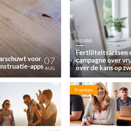
OST
EN
N
NIEUWS
ANDEL
Fertiliteitsartsen
arschuwt voor
07
campagne over vru
nstruatie-apps
over de kans op z
AUG
Premium