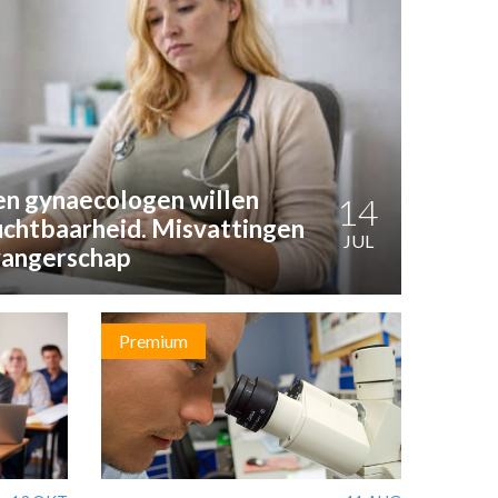
 en gynaecologen willen
14
chtbaarheid. Misvattingen
JUL
wangerschap
Premium