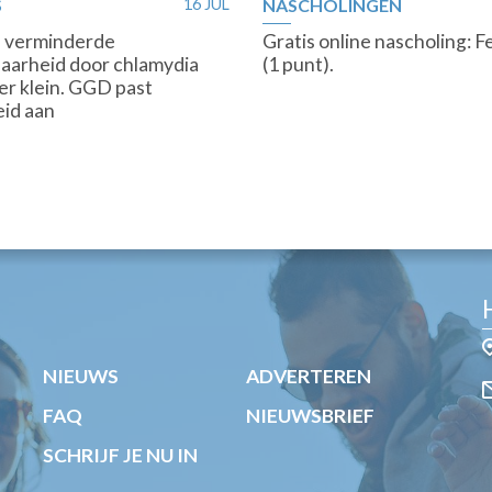
S
16 JUL
NASCHOLINGEN
p verminderde
Gratis online nascholing: Fer
aarheid door chlamydia
(1 punt).
eer klein. GGD past
eid aan
NIEUWS
ADVERTEREN
FAQ
NIEUWSBRIEF
SCHRIJF JE NU IN