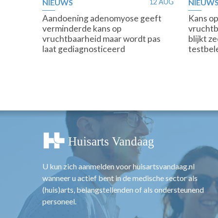
NIEUWS
12 AUG
NIEUW
Aandoening adenomyose geeft
Kans o
verminderde kans op
vruchtb
vruchtbaarheid maar wordt pas
blijkt z
laat gediagnosticeerd
testbel
U kun zich aanmelden voor huisartsvandaag.nl
wanneer u actief bent in de medische sector als
(huis)arts, belangstellenden of als ondersteunend
personeel.