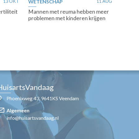
13 OKT
WETENSCHAP
11 AUG
tiliteit
Mannen met reuma hebben meer
problemen met kinderen krijgen
HuisartsVandaag
Phoenixweg 43, 9641KS Veendam
Algemeen
info@huisartsvandaag.nl