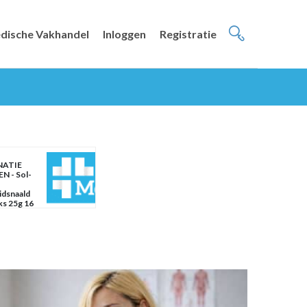
dische Vakhandel
Inloggen
Registratie
NATIE
N - Sol-
idsnaald
ks 25g 16