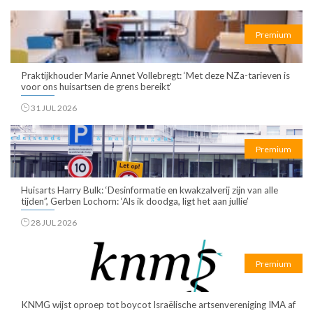
Premium
Praktijkhouder Marie Annet Vollebregt: ‘Met deze NZa-tarieven is
voor ons huisartsen de grens bereikt’
31 JUL 2026
Premium
Huisarts Harry Bulk: ‘Desinformatie en kwakzalverij zijn van alle
tijden”, Gerben Lochorn: ‘Als ik doodga, ligt het aan jullie’
28 JUL 2026
Premium
KNMG wijst oproep tot boycot Israëlische artsenvereniging IMA af