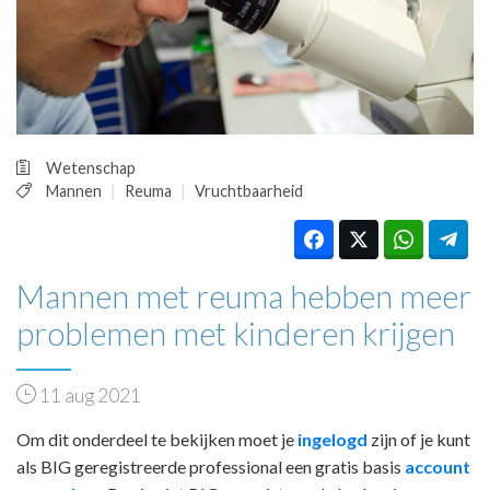
HUISARTSENPOST
PRAKTIJKZAKEN
TARIEVEN
VPHUISARTSEN
MEDISCHE VAKHANDEL
INLOGGEN
Wetenschap
REGISTRATIE
Mannen
Reuma
Vruchtbaarheid
Mannen met reuma hebben meer
problemen met kinderen krijgen
11 aug 2021
Om dit onderdeel te bekijken moet je
ingelogd
zijn of je kunt
als BIG geregistreerde professional een gratis basis
account