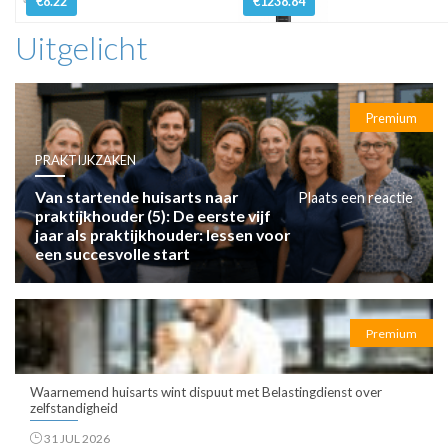
€8.22
€1238.84
Uitgelicht
Premium
PRAKTIJKZAKEN
Van startende huisarts naar
Plaats een reactie
praktijkhouder (5): De eerste vijf
jaar als praktijkhouder: lessen voor
een succesvolle start
Premium
Waarnemend huisarts wint dispuut met Belastingdienst over
zelfstandigheid
31 JUL 2026