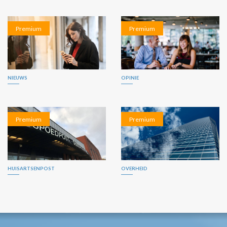
Premium
Premium
NIEUWS
OPINIE
Premium
Premium
HUISARTSENPOST
OVERHEID