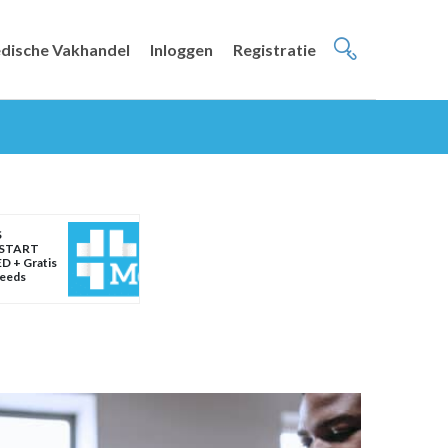
dische Vakhandel
Inloggen
Registratie
S
START
D + Gratis
weeds