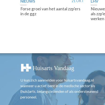
NIEUWS
21 OKT
LHV
Forse groei van het aantal zzp’ers
Nieuwe
in de ggz
als zzp’
werken
U kun zich aanmelden voor huisartsvandaag.nl
wanneer u actief bent in de medische sector als
(huis)arts, belangstellenden of als ondersteunend
personeel.