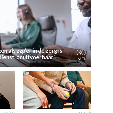
en als zzp’er in de zorg is
30
ienst ‘onuitvoerbaar’
MEI