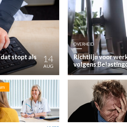
OST
EN
N
OVERHEID
ANDEL
 dat stopt als
14
Richtlijn voor werk
volgens Belastingd
AUG
um