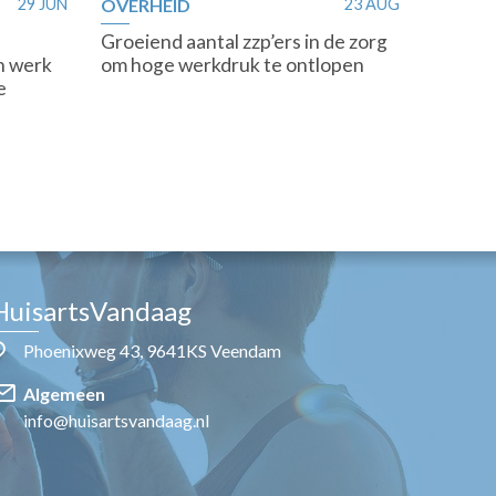
29 JUN
OVERHEID
23 AUG
Groeiend aantal zzp’ers in de zorg
n werk
om hoge werkdruk te ontlopen
e
HuisartsVandaag
Phoenixweg 43, 9641KS Veendam
Algemeen
info@huisartsvandaag.nl