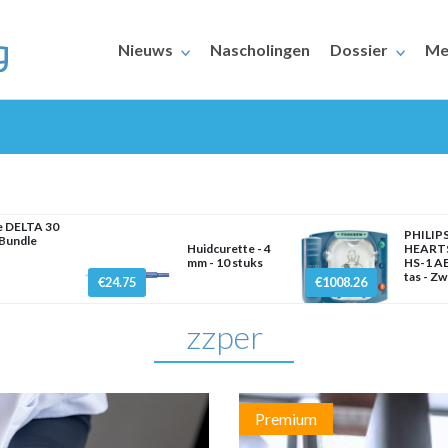
Nieuws
Nascholingen
Dossier
Me
e DELTA 30
PHILIP
Bundle
Huidcurette - 4
HEART
mm - 10 stuks
HS-1 AE
ERAARS
tas - Z
€24.75
€1008.26
zzper
Premium