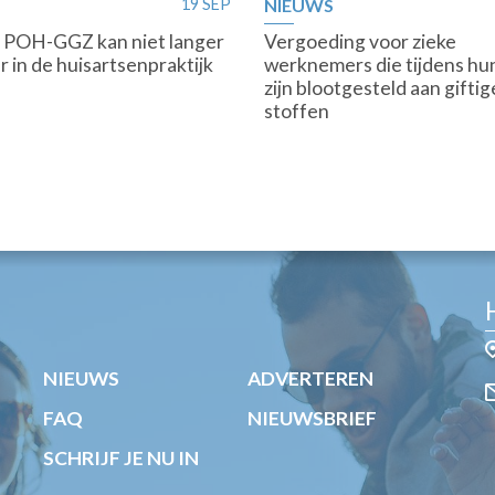
19 SEP
NIEUWS
 POH-GGZ kan niet langer
Vergoeding voor zieke
er in de huisartsenpraktijk
werknemers die tijdens hu
zijn blootgesteld aan giftig
stoffen
NIEUWS
ADVERTEREN
FAQ
NIEUWSBRIEF
SCHRIJF JE NU IN