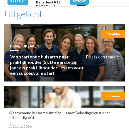
€1979.34
€949.59
BeneHeart R12
ECG 12 leads
Uitgelicht
Premium
PRAKTIJKZAKEN
Van startende huisarts naar
Plaats een reactie
praktijkhouder (5): De eerste vijf
jaar als praktijkhouder: lessen voor
een succesvolle start
Premium
Waarnemend huisarts wint dispuut met Belastingdienst over
zelfstandigheid
31 JUL 2026