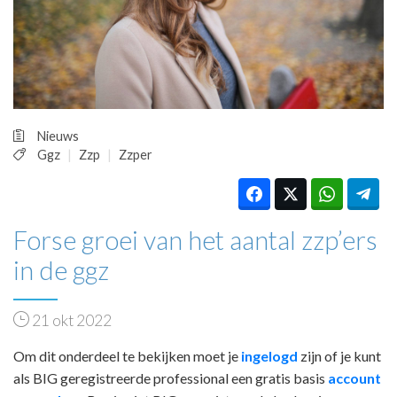
HUISARTSENPOST
PRAKTIJKZAKEN
TARIEVEN
VPHUISARTSEN
MEDISCHE VAKHANDEL
INLOGGEN
Nieuws
REGISTRATIE
Ggz
Zzp
Zzper
Forse groei van het aantal zzp’ers
in de ggz
21 okt 2022
Om dit onderdeel te bekijken moet je
ingelogd
zijn of je kunt
als BIG geregistreerde professional een gratis basis
account