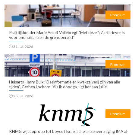
Premium
Praktijkhouder Marie Annet Vollebregt: ‘Met deze NZa-tarieven is
voor ons huisartsen de grens bereikt’
31 JUL 2026
Premium
Huisarts Harry Bulk: ‘Desinformatie en kwakzalverij zijn van alle
tijden”, Gerben Lochorn: ‘Als ik doodga, ligt het aan jullie’
28 JUL 2026
Premium
KNMG wijst oproep tot boycot Israëlische artsenvereniging IMA af