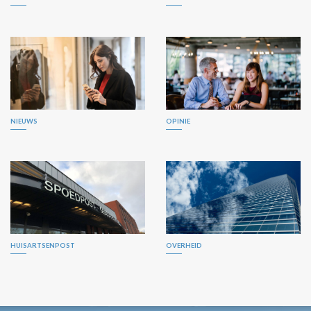
NIEUWS
OPINIE
HUISARTSENPOST
OVERHEID