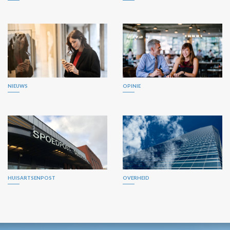
NIEUWS
OPINIE
HUISARTSENPOST
OVERHEID