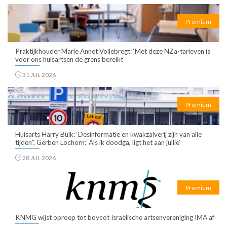
Premium
Praktijkhouder Marie Annet Vollebregt: ‘Met deze NZa-tarieven is
voor ons huisartsen de grens bereikt’
31 JUL 2026
Premium
Huisarts Harry Bulk: ‘Desinformatie en kwakzalverij zijn van alle
tijden”, Gerben Lochorn: ‘Als ik doodga, ligt het aan jullie’
28 JUL 2026
Premium
KNMG wijst oproep tot boycot Israëlische artsenvereniging IMA af