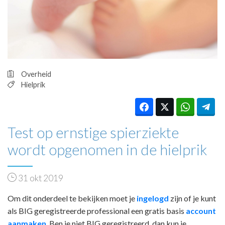
HUISARTSENPOST
PRAKTIJKZAKEN
TARIEVEN
VPHUISARTSEN
MEDISCHE VAKHANDEL
INLOGGEN
Overheid
REGISTRATIE
Hielprik
Test op ernstige spierziekte
wordt opgenomen in de hielprik
31 okt 2019
Om dit onderdeel te bekijken moet je
ingelogd
zijn of je kunt
als BIG geregistreerde professional een gratis basis
account
aanmaken
. Ben je niet BIG geregistreerd, dan kun je