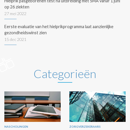
Hielprik pasgeborenen test na uitbreiding met SMA vanaf 1 juni
op 26 ziekten
27 mei 2022
Eerste evaluatie van het hielprikprogramma laat aanzienlijke
gezondheidswinst zien
15 dec 2021
Categorieën
NASCHOLINGEN
ZORGVERZEKERAARS