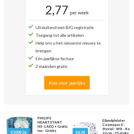
2,77
per week
Uitsluitend met BIG registratie
Toegang tot alle artikelen
Help ons u het nieuwste nieuws te
brengen
Eén jaarlijkse factuur
2 maanden gratis
Kies voor jaarlijks
PHILIPS
Eilandpleister
HEARTSTART
Cosmopor E -
HS-1 AED + Gratis
Steriel - Wit - 8 x
tas - Grieks
€1008.26
€6.38
10 cm - 25 stuks