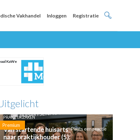
dische Vakhandel
Inloggen
Registratie
eaal KaWe
Uitgelicht
PRAKTIJKZAKEN
Premium
Van startende huisarts
Plaats een reactie
naar praktijkhouder (5):