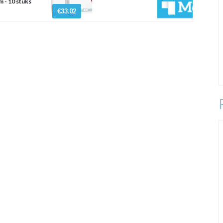
 - 10 stuks
€33.02