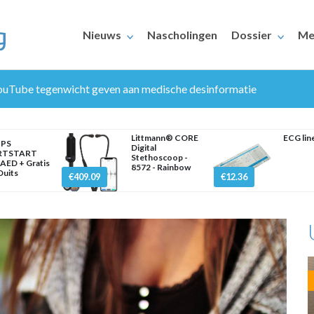
Nieuws
Nascholingen
Dossier
Me
 YouTube tegenwicht geven aan medische desinformatie
Littmann® CORE
ECG lin
IPS
Digital
RTSTART
Stethoscoop -
AED + Gratis
8572 - Rainbow
 Duits
€409.09
€12.36
ERAARS