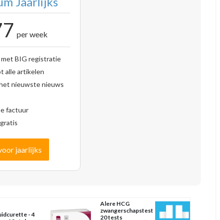
m Jaarlijks
77
per week
 met BIG registratie
 alle artikelen
 het nieuwste nieuws
se factuur
gratis
voor jaarlijks
Alere HCG
zwangerschapstest
idcurette - 4
20 tests