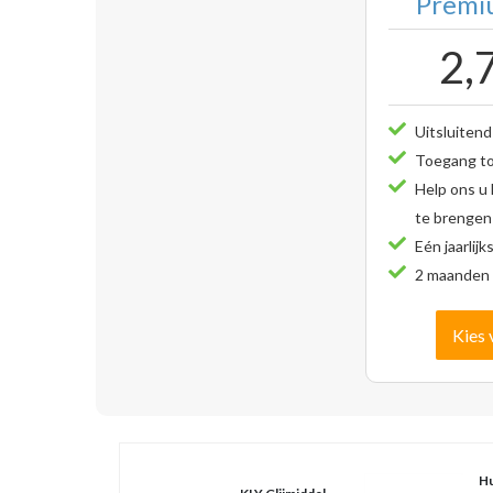
Premiu
2,
Uitsluitend
Toegang tot
Help ons u
te brengen
Eén jaarlijk
2 maanden 
Kies 
Hu