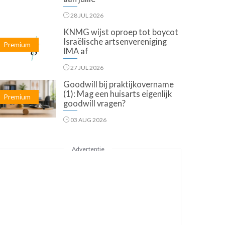
28 JUL 2026
KNMG wijst oproep tot boycot
Israëlische artsenvereniging
Premium
IMA af
27 JUL 2026
Goodwill bij praktijkovername
(1): Mag een huisarts eigenlijk
Premium
goodwill vragen?
03 AUG 2026
Advertentie