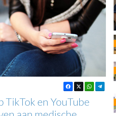
OST
EN
N
ANDEL
op TikTok en YouTube
ven aan medische