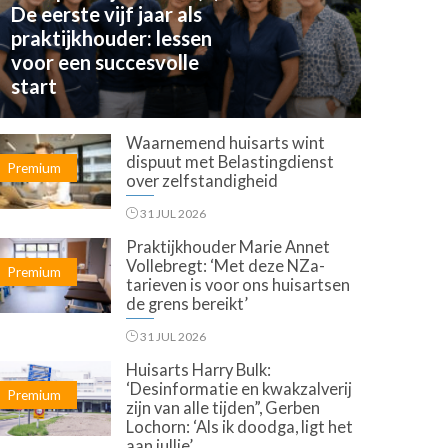
De eerste vijf jaar als
praktijkhouder: lessen
voor een succesvolle
start
Waarnemend huisarts wint
dispuut met Belastingdienst
Premium
over zelfstandigheid
31 JUL 2026
Praktijkhouder Marie Annet
Vollebregt: ‘Met deze NZa-
Premium
tarieven is voor ons huisartsen
de grens bereikt’
31 JUL 2026
Huisarts Harry Bulk:
‘Desinformatie en kwakzalverij
Premium
zijn van alle tijden”, Gerben
Lochorn: ‘Als ik doodga, ligt het
aan jullie’