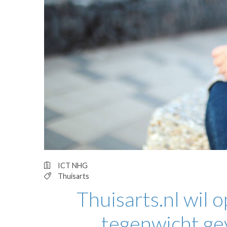
OPINIE
HUISARTSENP
PRAKTIJKZAK
TARIEVEN
VPHUISARTSE
MEDISCHE VAKH
INLOGGEN
REGISTRATIE
ICT
NHG
Thuisarts
Thuisarts.nl wil 
tegenwicht ge