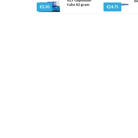
KLY Glijmiddel
mm
tube 82 gram
€3.30
€24.75